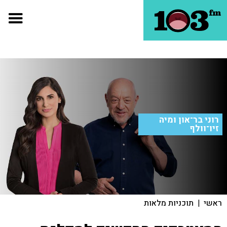
רוני בר־און ומיה
זיו־וולף
ראשי
|
תוכניות מלאות