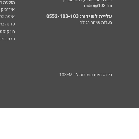
תוכנית ה
radio@103.fm
איריס קו
עלייה לשידור: 0552-103-103
איפה הכ
בעלות שיחה רגילה
פנינה בת
רון קופמ
רז שכניק
כל הזכויות שמורות ל - 103FM