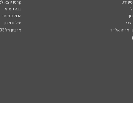
ספורט
קרסו יוצא לא
ל
ככה קמתי
סף
הכול פתוח - א
 צבי
מילים ולחן
ן ואריה אלדד
ארכיון 103fm