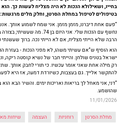
בחייו, ושאילולא הנכות לא היה מצליח לעשות כך. הוא ג
בטיפולים לטיפול במחלת הסרטן, וחלק מלים מרגשות: "ת
"פעם אחת דיברנו, מזמן מזמן. אני שמח לשמוע אותך. אנשי
נחשף עם הנכות שלי. אני היום ב
הרבה שלא הייתי מצליח, אם לא הייתי נכה. ברוך שעשנתי נכה
הוא הוסיף ש"אם עשיתי משהו, לא מפני הנכות - בעזרת הנכו
ישראל בטניס שולחן. והייתי חבר של נשיא קוסטה ריקה, ונו
רק מילה אחת שאני אומר עכשיו. כי תורי לחבק אותך. שתד
להתקשר אלייך. גם בעצבות, כשיורדת דמעה, אז היא לפעמי
"דני, אני מאחל לך בריאות ואריכות ימים. והשיר הבא הוא
שהושמע.
11/01/2026
מחלת הסרטן
רוחניות
העצמה
שיחות מאז