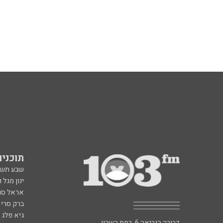
תוכניות fm
שבע תש
ינון מגל 
אראל סג"
ברק סרי 
גיא פלג
דבורה הנביאה 6, רמת השרון