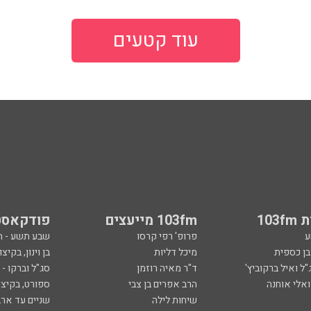
עוד קטעים
103
103fm מייעצים
פודקאסט
ע
פרופ' רפי קרסו
שבע תשע - 
ובן כספית
מיכל דליות
בן וינון, בקיצו
ל ואיל ברקוביץ'
ד"ר מאיה רוזמן
סג"ל וברקו -
ואלי אוחנה
הרב אפרים בן צבי
ספורט, בקיצו
שיחות לילה
שניים עד ארב