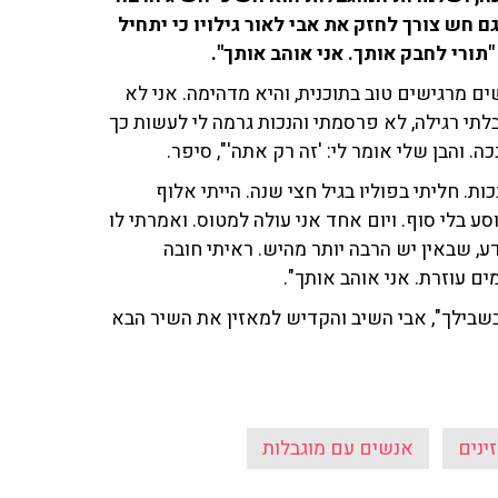
ם חש צורך לחזק את אבי לאור גילויו כי יתחיל
ורי לחבק אותך. אני אוהב אותך".
ם מרגישים טוב בתוכנית, והיא מדהימה. אני לא
ן 74. מה שעשיתי, בצורה בלתי רגילה, לא פרסמתי והנכות גרמה לי לעשות כך
. והבן שלי אומר לי: 'זה רק אתה'", סיפר.
ת. חליתי בפוליו בגיל חצי שנה. הייתי אלוף
סע בלי סוף. ויום אחד אני עולה למטוס. ואמרתי לו
ע, שבאין יש הרבה יותר מהיש. ראיתי חובה
ם עוזרת. אני אוהב אותך".
 בשבילך", אבי השיב והקדיש למאזין את השיר הבא
ינים
אנשים עם מוגבלות