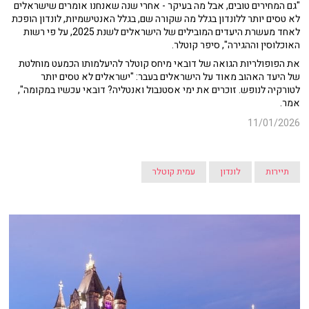
"גם המחירים טובים, אבל מה בעיקר - אחרי שנה שאנחנו אומרים שישראלים
לא טסים יותר ללונדון בגלל מה שקורה שם, בגלל האנטישמיות, לונדון הופכת
לאחד מעשרת היעדים המובילים של הישראלים לשנת 2025, על פי רשות
האוכלוסין וההגירה", סיפר קוטלר.
את הפופולריות הגואה של דובאי מיחס קוטלר להיעלמותו הכמעט מוחלטת
של היעד האהוב מאוד על הישראלים בעבר: "ישראלים לא טסים יותר
לטורקיה לנופש. זוכרים את ימי אסטנבול ואנטליה? דובאי עכשיו במקומה",
אמר.
11/01/2026
תיירות
לונדון
עמית קוטלר