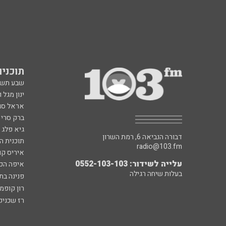
תוכניות fm
שבע תש
ינון מגל 
אראל סג"
ברק סרי 
גיא פלג
דבורה הנביאה 6, רמת השרון
תוכנית ה
radio@103.fm
איריס קו
עלייה לשידור: 0552-103-103
איפה הכ
בעלות שיחה רגילה
פנינה בת
רון קופמ
רז שכניק