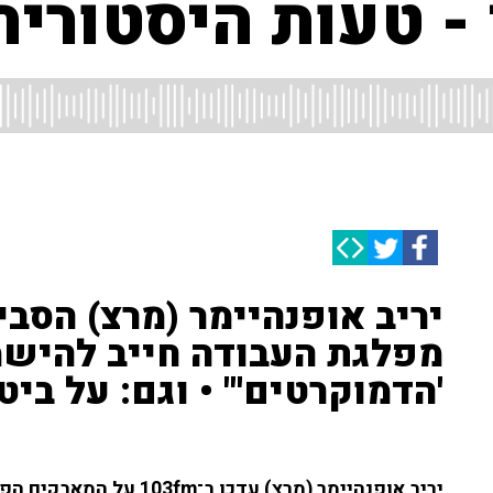
- טעות היסטורית
יריב אופנהיימר (מרצ) הסבי
מפלגת העבודה חייב להישמר
'הדמוקרטים'" • וגם: על בי
יריב אופנהיימר (מרצ) עדכן