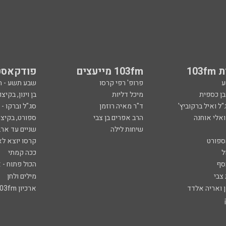
103
103fm מייעצים
פודקאסט
ע
פרופ' רפי קרסו
שבע תשע - 
ובן כספית
מיכל דליות
בן וינון, בקיצו
ל ואיל ברקוביץ'
ד"ר מאיה רוזמן
סג"ל וברקו -
ואלי אוחנה
הרב אפרים בן צבי
ספורט, בקיצו
שיחות לילה
שניים עד ארב
ספורט
קרסו יוצא לא
ל
ככה קמתי
סף
הכול פתוח - א
 צבי
מילים ולחן
ן ואריה אלדד
ארכיון 103fm