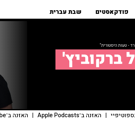
פודקאסטים
שבת עברית
ד - טעות היסטורית"
 ברקוביץ'
ספוטיפיי
|
האזנה ב־Apple Podcasts
|
האזנה ב־youtube