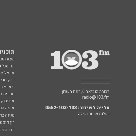
תוכניות fm
שבע תש
ינון מגל 
אראל סג"
ברק סרי 
גיא פלג
דבורה הנביאה 6, רמת השרון
תוכנית ה
radio@103.fm
איריס קו
עלייה לשידור: 0552-103-103
איפה הכ
בעלות שיחה רגילה
פנינה בת
רון קופמ
רז שכניק