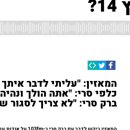
?
כלפי סרי: "אתה הולך ונהיה י
ברק סרי: "לא צריך לסגור ש
המאזין ביקש לדבר עם ברק סרי ב-103fm על אודות ערוץ 14 וראש הממשלה נתניהו.