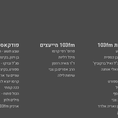
103
103fm מייעצים
פודקאסט
ע
פרופ' רפי קרסו
שבע תשע - 
ובן כספית
מיכל דליות
בן וינון, בקיצו
ל ואיל ברקוביץ'
ד"ר מאיה רוזמן
סג"ל וברקו -
ואלי אוחנה
הרב אפרים בן צבי
ספורט, בקיצו
שיחות לילה
שניים עד ארב
ספורט
קרסו יוצא לא
ל
ככה קמתי
סף
הכול פתוח - א
 צבי
מילים ולחן
ן ואריה אלדד
ארכיון 103fm