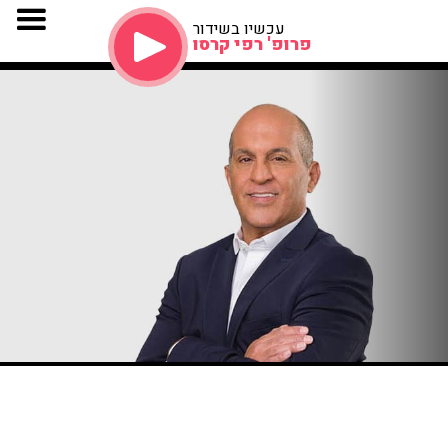
עכשיו בשידור
פרופ' רפי קרסו