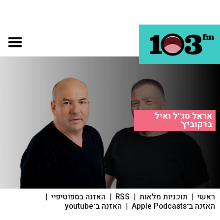
אראל סג"ל ואיל
ברקוביץ'
ראשי
|
תוכניות מלאות
|
RSS
|
האזנה בספוטיפיי
|
האזנה ב־Apple Podcasts
|
האזנה ב־youtube