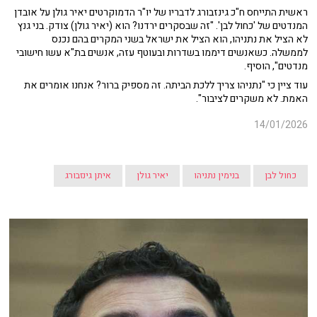
ראשית התייחס ח"כ גינזבורג לדבריו של יו"ר הדמוקרטים יאיר גולן על אובדן
המנדטים של 'כחול לבן'. "זה שבסקרים ירדנו? הוא (יאיר גולן) צודק. בני גנץ
לא הציל את נתניהו, הוא הציל את ישראל בשני המקרים בהם נכנס
לממשלה. כשאנשים דיממו בשדרות ובעוטף עזה, אנשים בת"א עשו חישובי
מנדטים", הוסיף.
עוד ציין כי "נתניהו צריך ללכת הביתה. זה מספיק ברור? אנחנו אומרים את
האמת. לא משקרים לציבור".
14/01/2026
כחול לבן
בנימין נתניהו
יאיר גולן
איתן גינזבורג