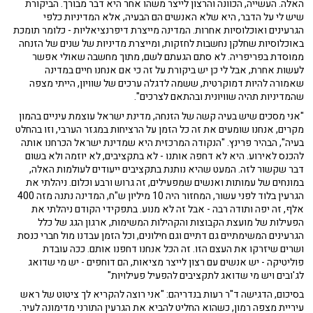
האלה. העשייה, הכוונה והרצון לייצר משהו אחר היא דבר מבורך. הביקורת
שיש לי על הדבר, היא שלא האנשים הם הבעיה, אלא המדיניות כלפי
הגרעינים ואוכלוסיות אחרות. המדינה מייצרת דיפרנציאליות - כלומר תומכת
באוכלוסיות שחלקן נחשבות לחזקות, ומייצרת מדיניות של שנים של הזנחה
ממוסדת בפריפריה. לא סתם הגעתם לשם, מתוך מחשבה שאולי אפשר
לעשות אחרת, אבל לי כן יש ביקורת על זה כי אם אנחנו חיים במדינה
שאמורה להיות דמוקרטית, ששמה לדגלה ערכים של שוויון, הייתי מצפה
שהמדיניות תהיה שוויונית ובהתאם לצרכים".
"אני מסכים שיש בעיה קשה של הזנחה, מדינת ישראל עוצמת עיניים בהמון
מקרים, אנחנו שומעים את זה כל הזמן על הרציחות במגזר הערבי, וזו בהחלט
בעיה", הבהיר פרינץ. "הנקודה המרכזית היא שמדינת ישראל הכרחנו אותה
להכנס לאירוע. היא לא דחפה אותנו - לא בתקציבים, לא יוזמה ולא בשום
דבר שקשור לזה. המעט שהיא נותנת בתקציבים ייעודים לעולמות האלה,
במונחים של עמותות ואנשים שמפעילים, זה גרוש ורבע וכלום. ניהלתי את
הגרעין בלוד לפני עשור, המחזור היה 10 מיליון ש"ח, המדינה נתנה מזה 400
אלף, זה יפה ותודה רבה - אבל זה לא מנוע. בתפקידי הקודם ניהלתי את
הפעילות של מועצת הקבוצות והקהילות המשימות, ארגון הגג של כלל
הגרעינים המשימתיים גם דתיים וגם חילונים, וכל הזמן עבדנו מול חברי כנסת
ושרים שיזרקו את העצם הזו. זה הכל אנחנו דחפנו אותם. ככה עובדת
פוליטיקה - יש אנשים עם רצון לייצר מציאות, הם דוחפים - יש מי שדואג
לג'ובים ויש מי שדואג לתקציבים להפעיל פעילויות"
בסיכום, הדגישה ד"ר רעות בנדריהם: "אני רוצה להקריא לך ציטוט של ראש
עיריית מצפה רמון, כשהוא החליט להביא את הגרעין התורני מדימונה לעיר.