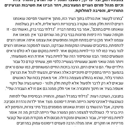
וכיום מנהל פורום הערים המעורבות, ויחד הבינו את חשיבות הגרעינים
התורניים, והסיבה למחלוקת.
"בחרנו לקשור את גורלנו בתוך העיר הזו, מתוך איזושהי תפיסה שאנחנו
רוצים להיות חלק ממה שקורה בציבוריות הישראלית, ולא רק בעולמות
שאנחנו חיים בתוכם", אמר בני בפתח דבריו. "גדלתי בבני ברק, ואשתי גם - זו
תקופה שעוד היו כיפות סרוגות בבני ברק מה שהיום כבר אין. מצאנו את
עצמנו לאחר מכן גרים בפתח תקווה ומחפשים את עצמנו איפה אנחנו רוצים
להתפתח, בסיבובים שעשינו המקומות שבדקנו, הגענו למסקנה שאנחנו רוצים
לגור בעיר כמו לוד כדי לחיות במקום אחר. לחיות במקום שבו לא כולם נראים
ונשמעים כמוני. הבנו שהסיפור הזה של לחיות בעיר אחרת הוא משמעותי,
ויותר ממה שאני חושב שעשיתי בעשייה כלפי חוץ, עשיתי קודם כל עבור
הילדים שלי. הם נראים היום, הרבה בזכות החיים המשותפים, כמו שהם נראים.
בהמשך הייתי בתפקידים חינוכיים כאלה ואחרים, והגעתי לנהל את הגרעין
התורני בלוד, שהוא בהחלט מעצמה גדולה. אני מאמין בכוח של האנשים
שבאים לא רק לדבר ולפעול אלא לקחת חלק ולגור - כשיש בעיה של ניקוי
אשפה בעיר או חינוך ותחבורה אז אני חלק ממנה גם אם זו לא העבודה שלי".
בתגובה, השיבה רעות: "גדלתי במגדל העמק, והחוויה הבסיסית שלי לפחות
כשהגעתי לאוניברסיטה הייתה חווית דיסוננס. מצד אחד ילדות נהדרת וסביבה
מיטיבה, אבל הרגשתי בו זמנית שאנחנו מסומנים בכל מיני צורות, והסימון לא
היה ברור לי. כשהלכתי למצפה רמון המטרה שלי הייתה לבדוק מה זה אומר
לחיות בפריפריה, עבור האנשים ומנקודת מבטם ולא מנקודת מבט של קובעי
מדיניות או חוקרים. אתה מגלה הרבה פעמים דיסוננס עמוק במרחבים