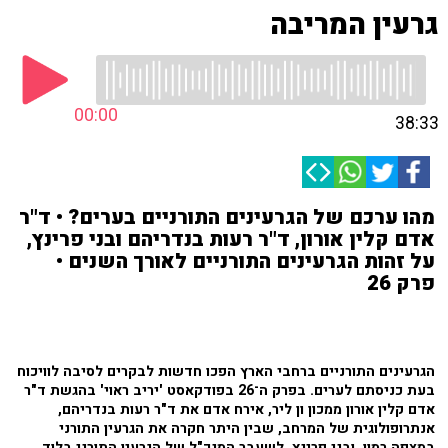
גרעין המריבה
00:00
38:33
מהו ערכם של הגרעינים התורניים בערים? • ד"ר
אדם קלין אורון, ד"ר רעות בנדריהם ובני פרינץ,
על זהות הגרעינים התורניים לאורך השנים •
פרק 26
הגרעינים התורניים ברחבי הארץ הפכו חדשות לבקרים לסיבה לוויכוח
בעת כניסתם לערים. בפרק ה־26 בפודקאסט 'יריב ראוי' בהגשת ד"ר
אדם קלין אורון ממכון ון ליר, אירח אדם את ד"ר רעות בנדריהם,
אנתרופולוגית של המרחב, שבין היתר חקרה את הגרעין התורני
במצפה רמון, ובני פרינץ, לשעבר המנכ"ל של הגרעין התורני בלוד