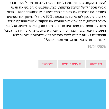
'הישיבה הוקמה כמו חומה ומגדל, יום חמישי בלילה אני מקבל טלפון והרב
אביחי מספר לי על הפיצול בדימונה, ומציע שנפגש. אני פוגש את אנשי
הישיבה, הם מספרים את צרותיהם בעיר דימונה, אני חששתי מה עניין הדתי
אז הרמתי טלפון לאנשי החינוך במצפה. 90% אמרו לי למשוך את האנשים
האלה למצפה, זו קבוצת איכות שתרים את המקום'. אנשים שחלקם הגדול
משכילים ומשרתים, שמביאים אג'נדה דתית כמובן, אבל גם ציונית, אבל אני
חושבת ההיבט הקשה, הצד הפחות חיובי הוא שזה מייצר את ההיררכיה גם בלי
שהתכוונת לעשות את זה. לייצר היררכיה בין אוכלוסיות איכותיות ללא
איכותיות. מה זו האיכות הזו ומי מסמן אותה?".
19/04/2026
פודקאסט
גרעינים תורניים
יריב ראוי