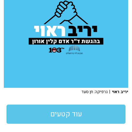
יריב ראוי
| גרפיקה: חן סעד
עוד קטעים