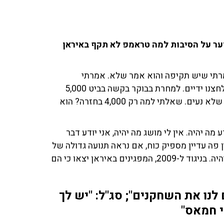
סוער על הסיבות למה טראמפ לא תקף באיראן
5000 שקלים לבן שלי, אמרתי שיש תקיפה והוא אמר שלא. אמרתי
למשפחה 'תתכוננו, קיבלתי מידע מחיל האוויר', התעוררנו ולחצנו ידיים. למחרת בבוקר בקשה בביט 5,000
שקלים, העברתי לו ולמחרת הוא החזיר לי 4,000, הוא אמר שלא נעים. שאלתי למה רק 4,000 בחזרה? הוא
מה יהיה. אין לי מושג מה יהיה, אני יודע דבר
 פה עדיין מספיק כוח, אם נראה תנועה גדולה של
נושאות מטוסים והכנות צבאיות לקראת האירוע אז נבין שיהיה. בניגוד ל-2009, המפגינים באיראן יצאו כי הם
 לנו את השחקנים"; סג"ל: "יש לך
י חמאס"