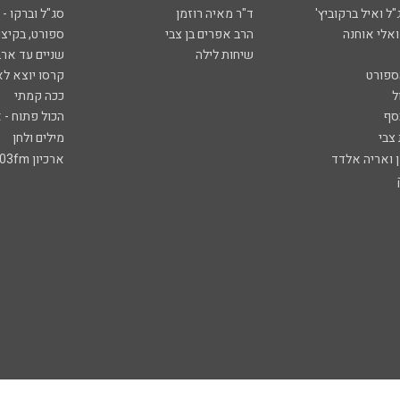
ל ואיל ברקוביץ'
ד"ר מאיה רוזמן
סג"ל וברקו -
ואלי אוחנה
הרב אפרים בן צבי
ספורט, בקיצו
שיחות לילה
שניים עד ארב
ספורט
קרסו יוצא לא
ל
ככה קמתי
סף
הכול פתוח - א
 צבי
מילים ולחן
ן ואריה אלדד
ארכיון 103fm