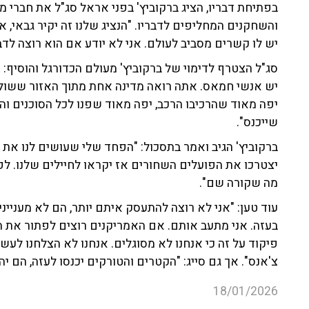
בפתיחת דבריו, הציג ברקוביץ' בפני אראל סג"ל את חברי 
והשחקנים המחליפים לדבריו. "הנציג שלנו זה יקיר גבאי, אנ
יש לו קשרים מסביב לעולם. אני לא יודע אם הוא רוצה לדבר
סג"ל הצטרף לדימוי של ברקוביץ' מעולם הכדורגל והוסיף: 
יש אנשי חמאס. אתה רואה מדינה אחת מתוך האזור ששו
יפה מאוד שהרכיבו הרכב, יפה מאוד שפנו לכל הסוכנים וה
שייכנס".
ברקוביץ' הגיב ואמר בתסכול: "הפחד שלי שעושים לנו את
יצטרכו את הפועלים השחורים אז יקראו לחיילים שלנו. לפי
מה שקורה שם".
עוד טען: "אני לא רוצה להתעסק איתם יותר, הם לא מענייני
בעזה. אני מתעב אותם. אם האמריקנים רוצים לפתור את 
פיקוד על זה כי אנחנו לא מסוגלים. אנחנו לא הצלחנו לעש
צ'אנס". אך גם סייג: "הקטרים והטורקים יכנסו לעזה, הם יהי
18/01/2026