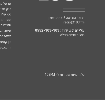
אראל סג"
ברק סרי 
גיא פלג
דבורה הנביאה 6, רמת השרון
תוכנית ה
radio@103.fm
איריס קו
עלייה לשידור: 0552-103-103
איפה הכ
בעלות שיחה רגילה
פנינה בת
רון קופמ
רז שכניק
כל הזכויות שמורות ל - 103FM