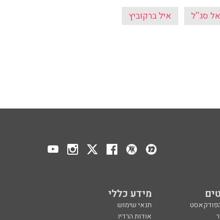
ל סג''ל
איל ברקוביץ
ים
מידע כללי
הפודקאסט
תנאי שימוש
ר
אודות הרדיו