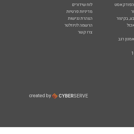
 הפודקאסט
לוח שידורים
ר
מדיניות פרטיות
ע, בקיצור
הצהרת נגישות
כול
הרשמה לניוזלטר
צרו קשר
מנון רגב
created by
CYBER
SERVE