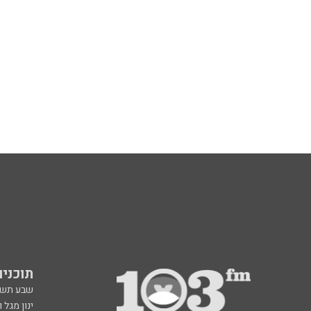
תוכניות fm
שבע תש
ינון מגל 