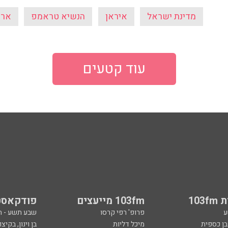
מדינת ישראל
איראן
הנשיא טראמפ
ארא
עוד קטעים
103
103fm מייעצים
פודקאסט
ע
פרופ' רפי קרסו
שבע תשע - 
ובן כספית
מיכל דליות
בן וינון, בקיצו