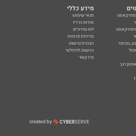
ים
מידע כללי
הפודקאסט
תנאי שימוש
ר
אודות הרדיו
 הפודקאסט
לוח שידורים
ר
מדיניות פרטיות
ע, בקיצור
הצהרת נגישות
כול
הרשמה לניוזלטר
צרו קשר
מנון רגב
created by
CYBER
SERVE