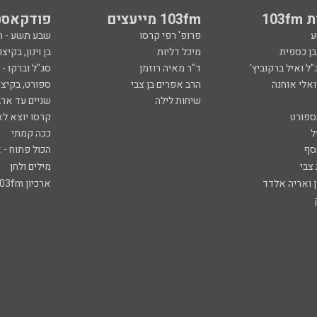
103
103fm מייעצים
פודקאסט
ע
פרופ' רפי קרסו
שבע תשע - 
ובן כספית
מיכל דליות
בן וינון, בקיצו
ל ואיל ברקוביץ'
ד"ר מאיה רוזמן
סג"ל וברקו -
ואלי אוחנה
הרב אפרים בן צבי
ספורט, בקיצו
שיחות לילה
שניים עד ארב
ספורט
קרסו יוצא לא
ל
ככה קמתי
סף
הכול פתוח - א
 צבי
מילים ולחן
ן ואריה אלדד
ארכיון 103fm