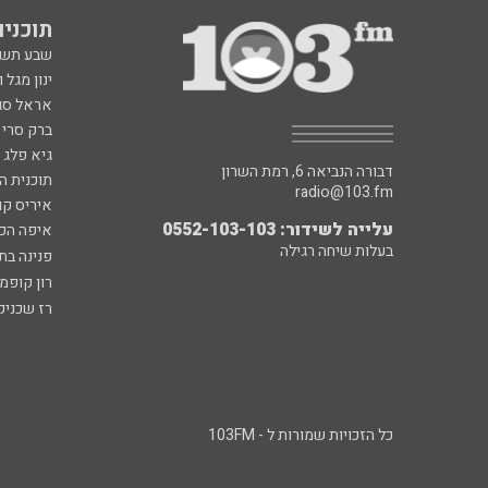
תוכניות fm
שבע תש
ינון מגל 
אראל סג"
ברק סרי 
גיא פלג
דבורה הנביאה 6, רמת השרון
תוכנית ה
radio@103.fm
איריס קו
עלייה לשידור: 0552-103-103
איפה הכ
בעלות שיחה רגילה
פנינה בת
רון קופמ
רז שכניק
כל הזכויות שמורות ל - 103FM