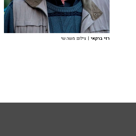
רזי ברקאי
| צילום: משה שי