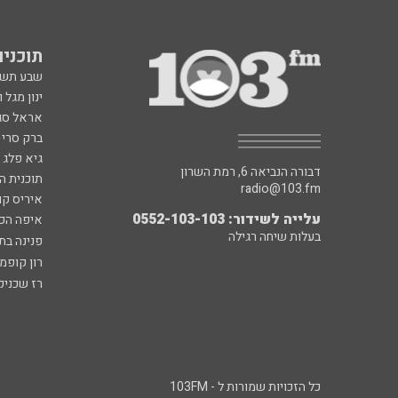
תוכניות fm
שבע תש
ינון מגל 
אראל סג"
ברק סרי 
גיא פלג
דבורה הנביאה 6, רמת השרון
תוכנית ה
radio@103.fm
איריס קו
עלייה לשידור: 0552-103-103
איפה הכ
בעלות שיחה רגילה
פנינה בת
רון קופמ
רז שכניק
כל הזכויות שמורות ל - 103FM