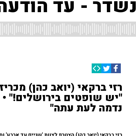
ונשדר - עד הודע
רזי ברקאי (יואב כהן) מכריז
"יש שופטים בירושלים!" • ו
נדמה לעת עתה"
רזי ברקאי (יואב כהן) הצטרף לצוות 'שניים עד ארבע' 