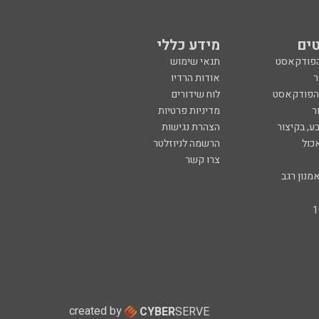
ים
מידע כללי
הפודקאסט
תנאי שימוש
ר
אודות הרדיו
 הפודקאסט
לוח שידורים
ר
מדיניות פרטיות
ע, בקיצור
הצהרת נגישות
כול
הרשמה לניוזלטר
צרו קשר
מנון רגב
created by
CYBER
SERVE