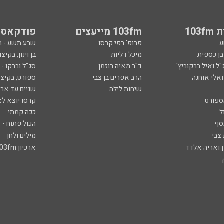
103
103fm מייעצים
פודקאסט
ע
פרופ' רפי קרסו
שבע תשע - 
ובן כספית
מיכל דליות
בן וינון, בקיצו
ל ואיל ברקוביץ'
ד"ר מאיה רוזמן
סג"ל וברקו -
ואלי אוחנה
הרב אפרים בן צבי
ספורט, בקיצו
שיחות לילה
שניים עד ארב
ספורט
קרסו יוצא לא
ל
ככה קמתי
סף
הכול פתוח - א
 צבי
מילים ולחן
ן ואריה אלדד
ארכיון 103fm