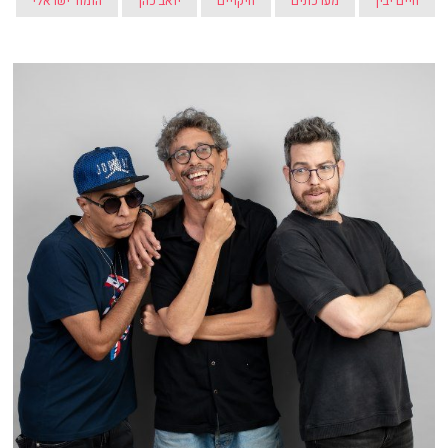
חיים יבין
מערכונים
חיקויים
יואב כהן
הומור ישראלי