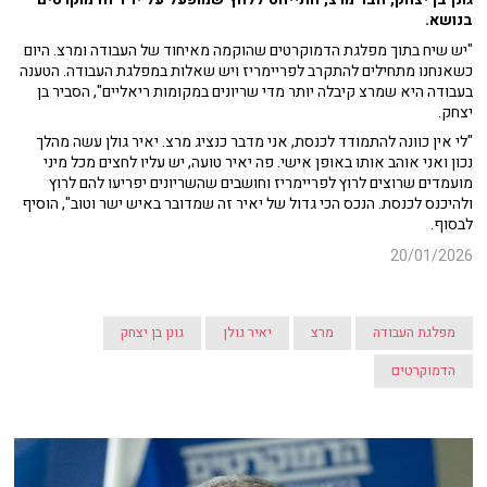
בנושא.
"יש שיח בתוך מפלגת הדמוקרטים שהוקמה מאיחוד של העבודה ומרצ. היום
כשאנחנו מתחילים להתקרב לפריימריז ויש שאלות במפלגת העבודה. הטענה
בעבודה היא שמרצ קיבלה יותר מדי שריונים במקומות ריאליים", הסביר בן
יצחק.
"לי אין כוונה להתמודד לכנסת, אני מדבר כנציג מרצ. יאיר גולן עשה מהלך
נכון ואני אוהב אותו באופן אישי. פה יאיר טועה, יש עליו לחצים מכל מיני
מועמדים שרוצים לרוץ לפריימריז וחושבים שהשריונים יפריעו להם לרוץ
ולהיכנס לכנסת. הנכס הכי גדול של יאיר זה שמדובר באיש ישר וטוב", הוסיף
לבסוף.
20/01/2026
מפלגת העבודה
מרצ
יאיר גולן
גונן בן יצחק
הדמוקרטים