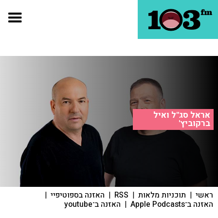
אראל סג"ל ואיל
ברקוביץ'
ראשי
|
תוכניות מלאות
|
RSS
|
האזנה בספוטיפיי
|
האזנה ב־Apple Podcasts
|
האזנה ב־youtube