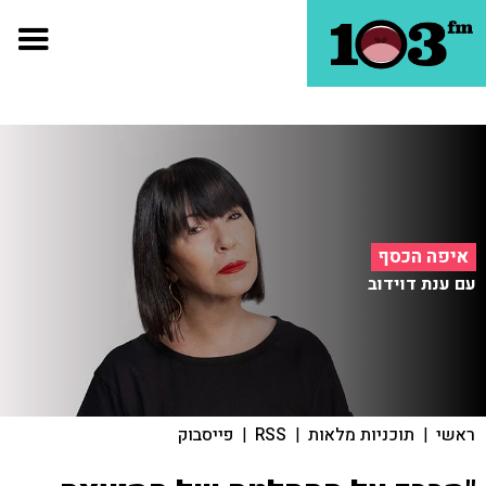
איפה הכסף
עם ענת דוידוב
ראשי
|
תוכניות מלאות
|
RSS
|
פייסבוק