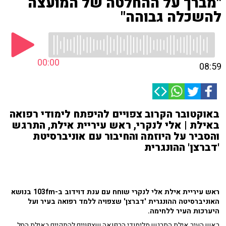
"מברך על ההחלטה של המועצה
להשכלה גבוהה"
00:00
08:59
באוקטובר הקרוב צפויים להיפתח לימודי רפואה
באילת | אלי לנקרי, ראש עיריית אילת, התרגש
והסביר על היוזמה והחיבור עם אוניברסיטת
'דברצן' ההונגרית
ראש עיריית אילת אלי לנקרי שוחח עם ענת דוידוב ב-103fm בנושא
האוניברסיטה ההונגרית 'דברצן' שצפויה ללמד רפואה בעיר ועל
היערכות העיר ללחימה.
ראש העיר אילת התרגש מלימודי הרפואה שצפויים להתקיים באילת החל