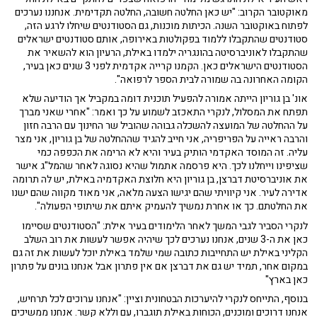
מאוקטובר הקרוב: "יש כאן החלטה חשובה, החלטה תקדימית. אנחננו נערכים
לפתוח באוקטובר השנה. הכיתות מוכנות, גם הסטודנטים שיחלו לרגע הזה,
סטודנטים שהתקבלו ללמוד בפקולטות באירופה, אותם סטודנטים ישראלים
שהתקבלו לאוניברסיטה בהונגריה ילמדו באילת, הרעיון הוא להשאיר את
הסטודנטים הישראלים כאן. הקמנו קרייה אקדמית לפני 3 שנים כאן בעיר,
הקומה האחרונה בה שמורה לבית הספר לרפואה".
אונ' בן גוריון הייתה אמורה להפעיל תוכנית דומה במקביל אך הודיעה שלא
תפתח את המסלול, לנקרי התאכזב לשמוע על כך ואמר: "אחרי שאני מברך
על ההחלטה של המועצה להשכלה גבוהה שהוביל שר החינוך עם הרבה חזון
והרבה ראייה על הפריפריה, אני חייב להגיד שההחלטה של בן גוריון, אני מצר
עליה. זה המוסד האקדמי הותיק בעיר והיא לא הרימה את הכפפה כמי
שציפינו וייחלנו לכך. היא פרסמה אתמול שהיא נסוגה לאחר שהמל"ג אישר
את אוניברסיטת דברצן, בן גוריון היא חלוצת האקדמיה באילת, יש לה תרומה
אדירה לעיר. אני קיוויתי שהם יגישו הצעה מלאה, אני מאוד מקווה שהם ישנו
את החלטתם. כך או אחרת נמשיך להעמיק איתם את שיתופי הפעולה".
לנקרי הסביר לגבי המשך לאחר הלימודים בעיר אילת: "הסטודנטים שסיימו
כאן את ה-3 שנים, אנחנו נערכים לכך שיהיה אפשר לעשות את רוב השלב
הקליני באילת יש התחייבות כתובה שמי שלמד באילת יוכל לעשות את זה גם
במקום אחר, תמיד יש גם את דברצן אם אין פתרון אבל אנחנו בונים על פתרון
כאן בארץ"
בנוסף, התייחס לנקרי להיערכות הבטחונית וציין: "אנחנו ערוכים לכל תרחיש,
אנחנו דרוכים ומוכנים, הכוחות באילת תוגברו, עם וללא קשר. אנחנו ממשיכים