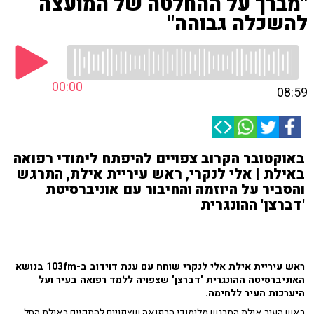
"מברך על ההחלטה של המועצה
להשכלה גבוהה"
00:00
08:59
באוקטובר הקרוב צפויים להיפתח לימודי רפואה
באילת | אלי לנקרי, ראש עיריית אילת, התרגש
והסביר על היוזמה והחיבור עם אוניברסיטת
'דברצן' ההונגרית
ראש עיריית אילת אלי לנקרי שוחח עם ענת דוידוב ב-103fm בנושא
האוניברסיטה ההונגרית 'דברצן' שצפויה ללמד רפואה בעיר ועל
היערכות העיר ללחימה.
ראש העיר אילת התרגש מלימודי הרפואה שצפויים להתקיים באילת החל