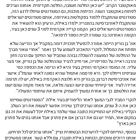
מאוקטובר הקרוב: "יש כאן החלטה חשובה, החלטה תקדימית. אנחננו נערכים
לפתוח באוקטובר השנה. הכיתות מוכנות, גם הסטודנטים שיחלו לרגע הזה,
סטודנטים שהתקבלו ללמוד בפקולטות באירופה, אותם סטודנטים ישראלים
שהתקבלו לאוניברסיטה בהונגריה ילמדו באילת, הרעיון הוא להשאיר את
הסטודנטים הישראלים כאן. הקמנו קרייה אקדמית לפני 3 שנים כאן בעיר,
הקומה האחרונה בה שמורה לבית הספר לרפואה".
אונ' בן גוריון הייתה אמורה להפעיל תוכנית דומה במקביל אך הודיעה שלא
תפתח את המסלול, לנקרי התאכזב לשמוע על כך ואמר: "אחרי שאני מברך
על ההחלטה של המועצה להשכלה גבוהה שהוביל שר החינוך עם הרבה חזון
והרבה ראייה על הפריפריה, אני חייב להגיד שההחלטה של בן גוריון, אני מצר
עליה. זה המוסד האקדמי הותיק בעיר והיא לא הרימה את הכפפה כמי
שציפינו וייחלנו לכך. היא פרסמה אתמול שהיא נסוגה לאחר שהמל"ג אישר
את אוניברסיטת דברצן, בן גוריון היא חלוצת האקדמיה באילת, יש לה תרומה
אדירה לעיר. אני קיוויתי שהם יגישו הצעה מלאה, אני מאוד מקווה שהם ישנו
את החלטתם. כך או אחרת נמשיך להעמיק איתם את שיתופי הפעולה".
לנקרי הסביר לגבי המשך לאחר הלימודים בעיר אילת: "הסטודנטים שסיימו
כאן את ה-3 שנים, אנחנו נערכים לכך שיהיה אפשר לעשות את רוב השלב
הקליני באילת יש התחייבות כתובה שמי שלמד באילת יוכל לעשות את זה גם
במקום אחר, תמיד יש גם את דברצן אם אין פתרון אבל אנחנו בונים על פתרון
כאן בארץ"
בנוסף, התייחס לנקרי להיערכות הבטחונית וציין: "אנחנו ערוכים לכל תרחיש,
אנחנו דרוכים ומוכנים, הכוחות באילת תוגברו, עם וללא קשר. אנחנו ממשיכים