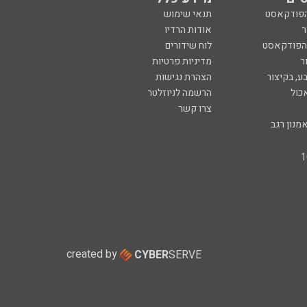
הפודקאסט
תנאי שימוש
ר
אודות הרדיו
 הפודקאסט
לוח שידורים
ר
מדיניות פרטיות
ע, בקיצור
הצהרת נגישות
כול
הרשמה לניוזלטר
צרו קשר
מנון רגב
created by
CYBER
SERVE