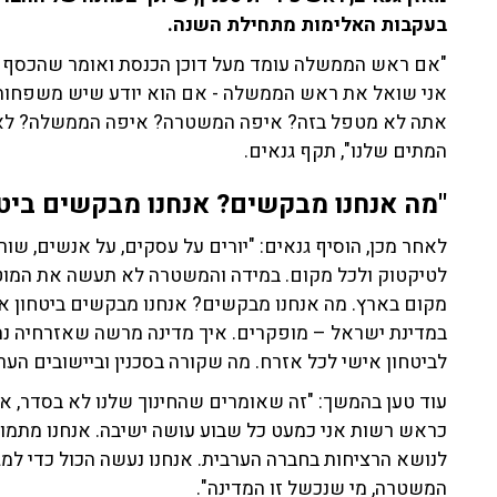
בעקבות האלימות מתחילת השנה.
"אם ראש הממשלה עומד מעל דוכן הכנסת ואומר שהכסף 
אני שואל את ראש הממשלה - אם הוא יודע שיש משפחות
אתה לא מטפל בזה? איפה המשטרה? איפה הממשלה? לא יכ
המתים שלנו", תקף גנאים.
"מה אנחנו מבקשים? אנחנו מבקשים ביטח
לטיקטוק ולכל מקום. במידה והמשטרה לא תעשה את המוטל ע
מקום בארץ. מה אנחנו מבקשים? אנחנו מבקשים ביטחון איש
במדינת ישראל – מופקרים. איך מדינה מרשה שאזרחיה נ
לביטחון אישי לכל אזרח. מה שקורה בסכנין וביישובים הער
עוד טען בהמשך: "זה שאומרים שהחינוך שלנו לא בסדר, אנ
כראש רשות אני כמעט כל שבוע עושה ישיבה. אנחנו מתמודד
לנושא הרציחות בחברה הערבית. אנחנו נעשה הכול כדי למגר
המשטרה, מי שנכשל זו המדינה".