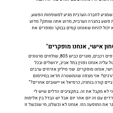
שמגיע לחברה הערבית מגיע למשפחות הפשע,
 פשע בחברה הערבית, מדוע אתה שותק? מדוע
ול להיות שאנחנו קמים בבוקר וסופרים את
ון אישי, אנחנו מופקרים"
לאחר מכן, הוסיף גנאים: "יורים על עסקים, על אנשים, שורפים רכבים, סוגרים כביש 805, שולחים סרטונים
ליה אנחנו נפגין בתל אביב, ירושלים ובכל
י, אנחנו מופקרים. שני מיליון אזרחים ערבים
הרגים? אני מצפה שהמשטרה תדאג במינימום
ביים קורה בנתניה, כרמיאל או יישובים אחרים?"
י לא מקבל את זה. בתקציבים הדלים שיש לי
ים עם זה יום אחר יום אבל יש הבדל בין אלימות
 את התופעה הזו. אנחנו לא נכשלנו, מי שנכשל זו