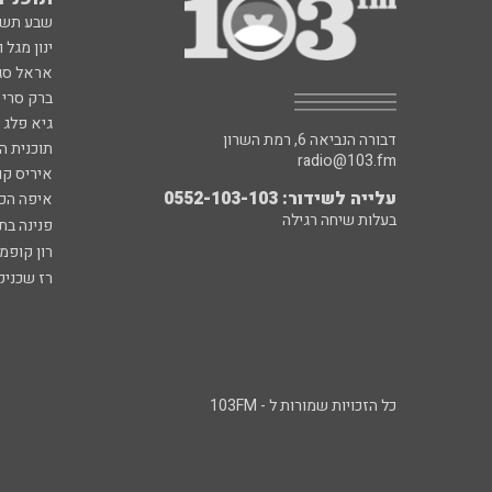
שבע תש
ינון מגל 
אראל סג"
ברק סרי 
גיא פלג
דבורה הנביאה 6, רמת השרון
תוכנית ה
radio@103.fm
איריס קו
עלייה לשידור: 0552-103-103
איפה הכ
בעלות שיחה רגילה
פנינה בת
רון קופמ
רז שכניק
כל הזכויות שמורות ל - 103FM