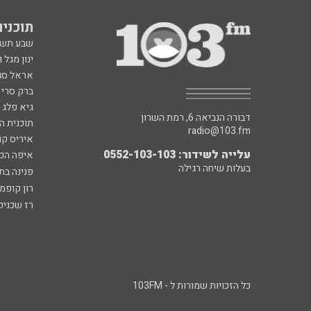
תוכניות fm
שבע תש
ינון מגל 
אראל סג"
ברק סרי 
גיא פלג
דבורה הנביאה 6, רמת השרון
תוכנית ה
radio@103.fm
איריס קו
עלייה לשידור: 0552-103-103
איפה הכ
בעלות שיחה רגילה
פנינה בת
רון קופמ
רז שכניק
כל הזכויות שמורות ל - 103FM