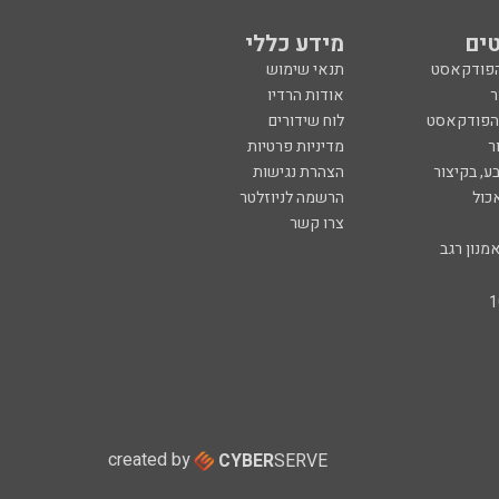
ים
מידע כללי
הפודקאסט
תנאי שימוש
ר
אודות הרדיו
 הפודקאסט
לוח שידורים
ר
מדיניות פרטיות
ע, בקיצור
הצהרת נגישות
כול
הרשמה לניוזלטר
צרו קשר
מנון רגב
created by
CYBER
SERVE