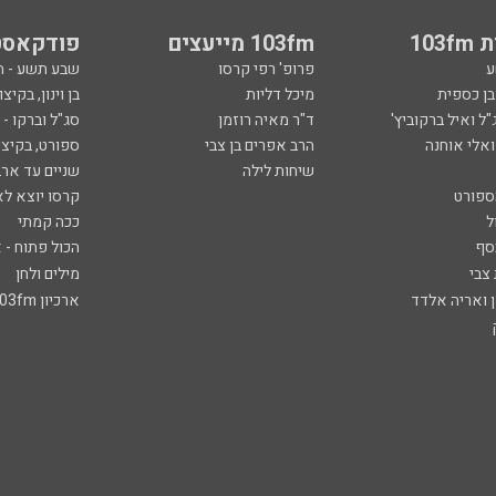
103
103fm מייעצים
פודקאסט
ע
פרופ' רפי קרסו
שבע תשע - 
ובן כספית
מיכל דליות
בן וינון, בקיצו
ל ואיל ברקוביץ'
ד"ר מאיה רוזמן
סג"ל וברקו -
ואלי אוחנה
הרב אפרים בן צבי
ספורט, בקיצו
שיחות לילה
שניים עד ארב
ספורט
קרסו יוצא לא
ל
ככה קמתי
סף
הכול פתוח - א
 צבי
מילים ולחן
ן ואריה אלדד
ארכיון 103fm