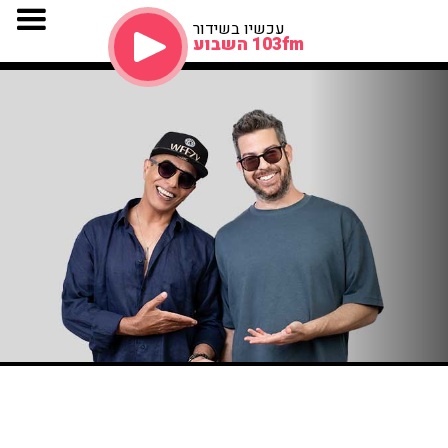
עכשיו בשידור
103fm השבוע