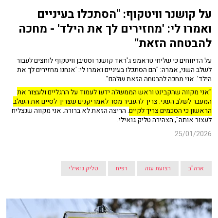
על קושנר וויטקוף: "
הסתכלו בעיניים
ואמרו לי: 'מחזירים לך את הילד' - מחכה
להבטחה הזאת"
על הדיווחים כי שליחי טראמפ ג'ראד קושנר וסטיבן וויטקוף לוחצים לעבור
לשלב השני, אמרה: "הם הסתכלו בעיניים ואמרו לי: 'אנחנו מחזירים לך את
הילד'. אני מחכה להבטחה הזאת שלהם".
"אני מקווה שהקבינט וראש הממשלה ידעו לעמוד על הרגליים ולעצור את
המעבר לשלב השני. צריך להעביר מסר לאמריקנים שצריך לסיים את השלב
הראשון כי הסכמים צריך לקיים
. הריצה הזאת לא ברורה. אני מקווה שנצליח
לעצור אותה", הצהירה טליק גואילי.
25/01/2026
ארה"ב
רצועת עזה
רפיח
טליק גואילי