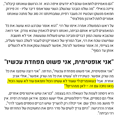
"הם מאמינים לחמאס שהם לא יודעים איפה הוא. זה הרושם שאנחנו קיבלנו",
ציינה גואילי. "מה שלנו הובהר שהשלב השני שטראמפ דיבר עליו - זה פירוק
חמאס מנשקו ועכשיו זה מעבר רפיח, שמבחינתנו זה סוג של מתנה שאנחנו
אמורים לתת לארגון מפלצתי".
על ראש הממשלה אמרה אימו של רני: "הוא אומר שכרגע הוא עושה את כל
המאמצים להביא אותם הביתה, ואנחנו רוצים להאמין שהוא צודק. אני רואה
שהצבא עושה המון דברים ומבינה שיש פעולות שנעשות. אני לא חושבת
שמישהו שכח את רני, אבל המרוץ של האמריקנים לעבור לשלב השני מעליב,
או בעייתי, זה אומר שאפשר לנרמל, אפשר לעשות עסקאות ולא להשלים
אותן עד הסוף".
"אני אופטימית, אני פשוט מפחדת עכשיו"
"אני אופטימית, אני פשוט מפחדת עכשיו", הודתה. "אני רוצה שימצו את כל
מה שרק אפשר. כשיגידו לנו 'עשינו את כל מה שרק אפשר', אולי אגיב
אחרת. אבל
כשאומרים לי שעוד לא עשינו הכול וחמאס עוד לא עשה הכול,
בואו נחכה עם זה – לאן ממהרים?"
היא ניסתה לענות על השאלה הזו בעצמה. "כנראה שיש אינטרסים אחרים,
אולי הם כספיים, אולי דיפלומטיים, אולי יעשו הסכם: איראן תמורת רפיח. אין
לי מושג מה הולך שם. אני יכולה רק להעריך שיש דברים נוספים מעבר לרני",
אמרה והדגישה: "היום צריך לשים על סדר היום את החשיבות של החזרתו של
רני הביתה".