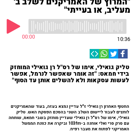
"המרוץ של האמריקנים לשלב ב'
מעליב, או בעייתי"
00:00
10:36
טליק גואילי, אימו של רס"ל רן גואילי המוחזק
בידי חמאס: "זה אומר שאפשר לנרמל, אפשר
לעשות עסקאות ולא להשלים אותן עד הסוף"
החטוף האחרון רן גואילי ז"ל עדיין נמצא בעזה, בעוד שהאמריקנים
לוחצים לעבור ליישום השלב השני בהסכם הפסקת האש. טליק
גואילי, אימו של רס"ל רן גואילי שעדיין מוחזק בשבי חמאס, שוחחה
עם סרק סרי ואלי אוחנה ב-103fm וביקרה את כוונת הממשל
האמריקני לפתוח את מעבר רפיח.