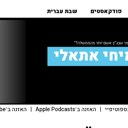
פודקאסטים
שבת עברית
מר שבג"ץ אשם יותר מהממשלה?"
יחי אתאלי
ספוטיפיי
|
האזנה ב־Apple Podcasts
|
האזנה ב־youtube