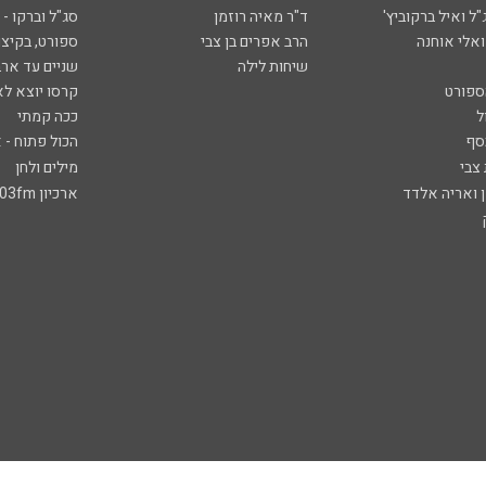
ל ואיל ברקוביץ'
ד"ר מאיה רוזמן
סג"ל וברקו -
ואלי אוחנה
הרב אפרים בן צבי
ספורט, בקיצו
שיחות לילה
שניים עד ארב
ספורט
קרסו יוצא לא
ל
ככה קמתי
סף
הכול פתוח - א
 צבי
מילים ולחן
ן ואריה אלדד
ארכיון 103fm