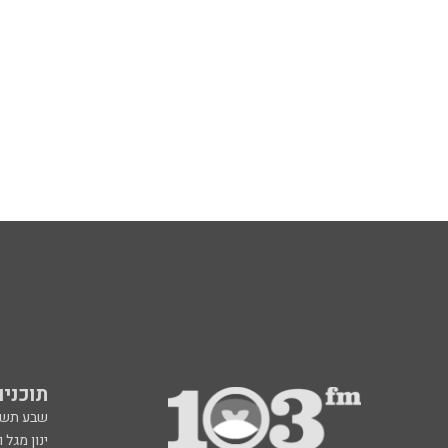
תוכניות fm
שבע תש
ינון מגל 