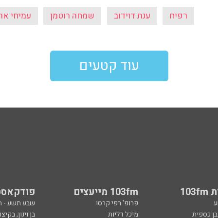
רפיח
ענת דוידוב
שמחה רוטמן
עמיחי את
עוד קטעים
103
103fm מייעצים
פודקאסט
ע
פרופ' רפי קרסו
שבע תשע - 
ובן כספית
מיכל דליות
בן וינון, בקיצו