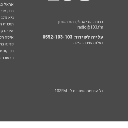
אראל סג"
ברק סרי 
גיא פלג
דבורה הנביאה 6, רמת השרון
תוכנית ה
radio@103.fm
איריס קו
עלייה לשידור: 0552-103-103
איפה הכ
בעלות שיחה רגילה
פנינה בת
רון קופמ
רז שכניק
כל הזכויות שמורות ל - 103FM