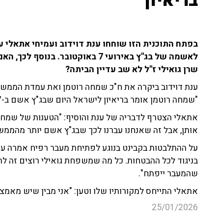
בריאיון"
בפתח התוכנית הזו שוחחו ענת דוידוב ועמיחי אתאלי ע
לאשמה של בג"ץ באירועי 7 באוקטובר.
שרן גואילי ז"ל לא שב עדיין הביתה?
ענת דוידוב ביקרה את ח"כ שמחה רוטמן ואת עמדת הממש
"שמחה רוטמן אומר בריאיון לישראל היום שבג"ץ אשם ב-7 באוקטובר יותר מהממשלה".
אתאלי הצטרף לדבריה של ענת והוסיף: "הטענות של שמח
אותן, אבל זה שאנחנו עברנו לכך שבג"ץ אשם יותר מהממשל
על ההתלבטות בקבינט בנוגע לפתיחת מעבר רפיח אמרה ענת
בניגוד לכל ההבטחות. כל מה שמשפחת גואילי רוצים זה להב
שהמעבר ייפתח".
אתאלי התייחס למקורותיו שלו וטען: "אני מבין שיש מאמצי
25/01/2026