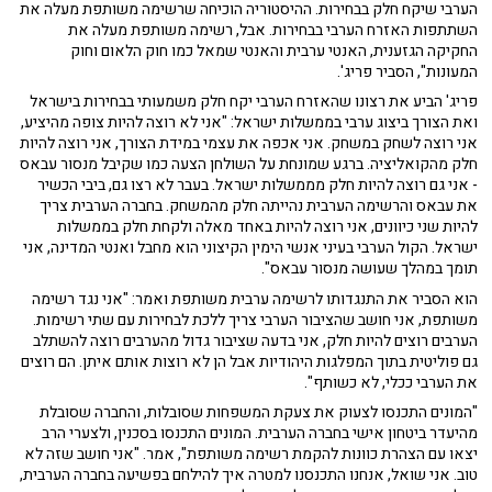
הערבי שיקח חלק בבחירות. ההיסטוריה הוכיחה שרשימה משותפת מעלה את
השתתפות האזרח הערבי בבחירות. אבל, רשימה משותפת מעלה את
החקיקה הגזענית, האנטי ערבית והאנטי שמאל כמו חוק הלאום וחוק
המעונות", הסביר פריג'.
פריג' הביע את רצונו שהאזרח הערבי יקח חלק משמעותי בבחירות בישראל
ואת הצורך ביצוג ערבי בממשלות ישראל: "אני לא רוצה להיות צופה מהיציע,
אני רוצה לשחק במשחק. אני אכפה את עצמי במידת הצורך, אני רוצה להיות
חלק מהקואליציה. ברגע שמונחת על השולחן הצעה כמו שקיבל מנסור עבאס
- אני גם רוצה להיות חלק מממשלות ישראל. בעבר לא רצו גם, ביבי הכשיר
את עבאס והרשימה הערבית נהייתה חלק מהמשחק. בחברה הערבית צריך
להיות שני כיוונים, אני רוצה להיות באחד מאלה ולקחת חלק בממשלות
ישראל. הקול הערבי בעיני אנשי הימין הקיצוני הוא מחבל ואנטי המדינה, אני
תומך במהלך שעושה מנסור עבאס".
הוא הסביר את התנגדותו לרשימה ערבית משותפת ואמר: "אני נגד רשימה
משותפת, אני חושב שהציבור הערבי צריך ללכת לבחירות עם שתי רשימות.
הערבים רוצים להיות חלק, אני בדעה שציבור גדול מהערבים רוצה להשתלב
גם פוליטית בתוך המפלגות היהודיות אבל הן לא רוצות אותם איתן. הם רוצים
את הערבי ככלי, לא כשותף".
"המונים התכנסו לצעוק את צעקת המשפחות שסובלות, והחברה שסובלת
מהיעדר ביטחון אישי בחברה הערבית. המונים התכנסו בסכנין, ולצערי הרב
יצאו עם הצהרת כוונות להקמת רשימה משותפת", אמר. "אני חושב שזה לא
טוב. אני שואל, אנחנו התכנסנו למטרה איך להילחם בפשיעה בחברה הערבית,