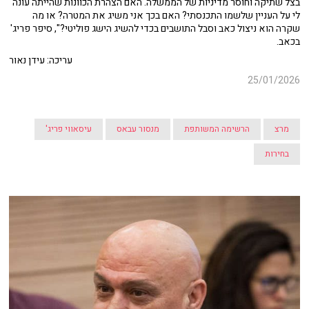
בצל שתיקה וחוסר מדיניות של הממשלה. האם הצהרת הכוונות שהייתה עונה
לי על העניין שלשמו התכנסתי? האם בכך אני משיג את המטרה? או מה
שקרה הוא ניצול כאב וסבל התושבים בכדי להשיג הישג פוליטי?", סיפר פריג'
בכאב.
עריכה: עידן נאור
25/01/2026
מרצ
הרשימה המשותפת
מנסור עבאס
עיסאווי פריג'
בחירות