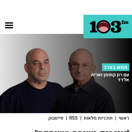
חמש בערב
עם רון קופמן ואריה
אלדד
ראשי
|
תוכניות מלאות
|
RSS
|
פייסבוק