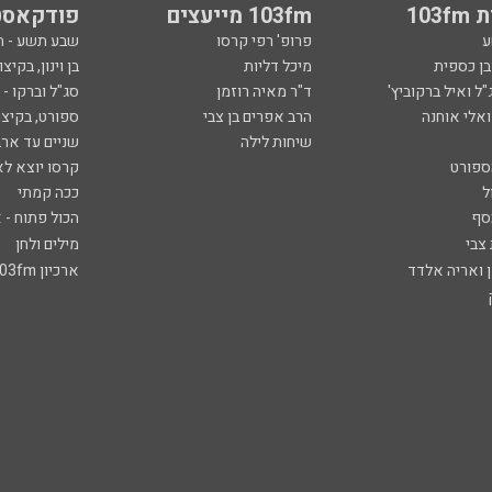
103
103fm מייעצים
פודקאסט
ע
פרופ' רפי קרסו
שבע תשע - 
ובן כספית
מיכל דליות
בן וינון, בקיצו
ל ואיל ברקוביץ'
ד"ר מאיה רוזמן
סג"ל וברקו -
ואלי אוחנה
הרב אפרים בן צבי
ספורט, בקיצו
שיחות לילה
שניים עד ארב
ספורט
קרסו יוצא לא
ל
ככה קמתי
סף
הכול פתוח - א
 צבי
מילים ולחן
ן ואריה אלדד
ארכיון 103fm