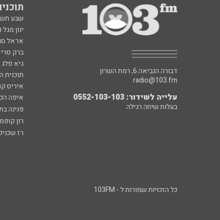
תוכניות fm
שבע תש
ינון מגל 
אראל סג"
ברק סרי 
גיא פלג
דבורה הנביאה 6, רמת השרון
תוכנית ה
radio@103.fm
איריס קו
עלייה לשידור: 0552-103-103
איפה הכ
בעלות שיחה רגילה
פנינה בת
רון קופמ
רז שכניק
כל הזכויות שמורות ל - 103FM