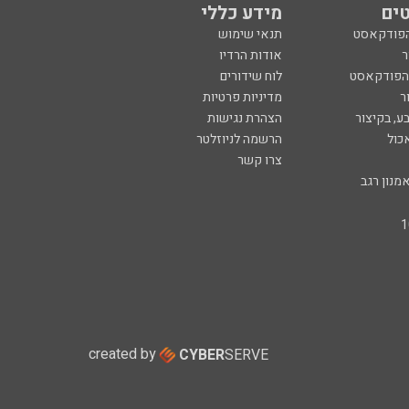
ים
מידע כללי
הפודקאסט
תנאי שימוש
ר
אודות הרדיו
 הפודקאסט
לוח שידורים
ר
מדיניות פרטיות
ע, בקיצור
הצהרת נגישות
כול
הרשמה לניוזלטר
צרו קשר
מנון רגב
created by
CYBER
SERVE