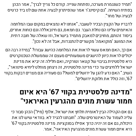
"תמיד כשנגמרת מערכה, נפתחת שנייה. קודם כל צריך לברך", אמר הכהן
בפתיח השיחה. "גם קיסינג'ר אמר שהפיתרון לבעיה אחת שם לנו ביד כרטיס
לבעיה של מחר".
לדבריו של הקצין הבכיר לשעבר, "אנחנו לא נמצאים במקום שבו המלחמה
והאיומים עלינו הם נחלת העבר. גם חמאס, גם חיזבאללה וגם כוחות אחרים,
ביסוד זהותם, מחויבים למאבק מתמיד בישראל, וזו שאלה של חובה דתית.
את המושג 'מוקואמה' מקשרים להתנגדות, אבל זה לא נכון".
אם כך, האם חמאס עשוי לראות את המלחמה כהישג עבורו? "במידה רבה הם
יכולים לראות כיוון להישגים משמעותיים מעצם זה שממשלת הטכנוקרטים
היא פלסטינית בגיבוי של קטאר וטורקיה, ואם חלילה זה יביא את מדינת
ישראל ללחיצים עד כדי מדינה פלסטינית, זה ניצחון מוחלט ליחיא סינוואר",
השיב." האם נדע להגן על ירושלים למשל? גם סעודיה וגם מצרים דבקות בקווי
67', וזה כולל את חלוקת ירושלים".
"מדינה פלסטינית בקווי 67' היא איום
חמור עשרת מונים מהגרעין האיראני"
גם אם הקהילה הבין לאומית תלחץ את ישראל, אלוף (מיל') הכהן סבור כי
עליה לעמוד על האינטרסים שלה. "חובתנו להגיד לא. בוודאי שיש לנו את
היכולת, גם אם זה יהיה כרוך אפילו בסנקציות. מדינה פלסטינית בקווי 67'
היא איום חמור עשרת מונים מהגרעין האיראני", אמר.