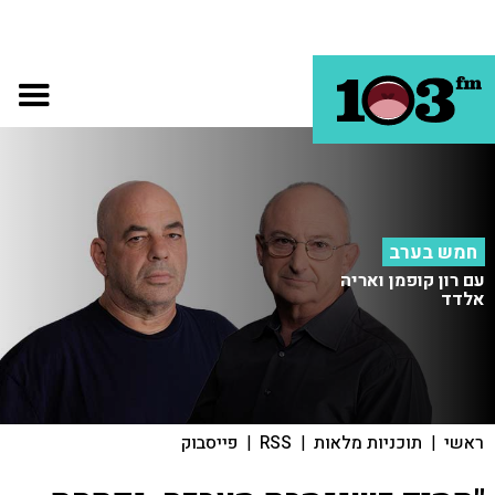
חמש בערב
עם רון קופמן ואריה
אלדד
ראשי
|
תוכניות מלאות
|
RSS
|
פייסבוק