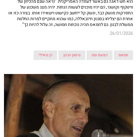
הוא חש דאגה גם באשר לעמדה האמריקנית. "נראה שגם מהכיוון של
וויטקוף וקושנר, הם יהיו מוכנים לעשות הנחות. יהיה מצג משכנע של
התפרקות מנשק כבד, ונשק קל ייחשב כקישוט וישאירו אותו. בצורה כזו או
אחרת הם יצליחו בסגנון חיזבאללה, כמו שהוא מתקיים למרות החלטת
ממשלת לבנון. גם לחמאס תהיה נוכחות חמושה, זה עלול להיות כך".
26/01/2026
חמאס
רצועת עזה
גרשון הכהן
רן גואילי