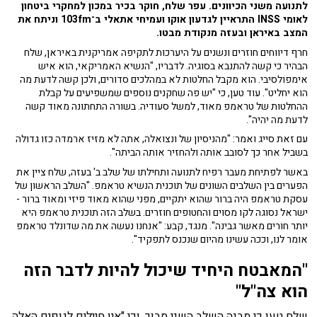
לתנועה משני הכיוונים. עפר שלח, חוקר בכיר במכון למחקרי ביטחון
לאומי INSS התראיין לגדעון אוקו ועמיחי אתאלי ב־103fm וניתח את
המצב באיראן ובעזה מנקודת מבטו.
חרף דיווחים חוזרים ונשנים על היערכות לתקיפה אמריקנית באיראן, שלח
הבהיר כי קשה להתנבא בסוגיה. לדבריו, "הנשיא האמריקאי, הוא איש
אימפולסיבי. הוא מקבל החלטות לא במהלכים סדורים, ולכן קשה לדעת מה
הוא יחליט". עוד טען, כי "יש פה שחקנים נוספים שמשפיעים על קבלת
ההחלטות של טראמפ מאוד, למשל סעודיה. בשורה התחתונה מאוד קשה
לדעת מה יהיה".
עם זאת סייג ואמר: "מהניסיון של ונצואלה, אתה לא מזיז ארמדה כזו גדולה
בשביל אחר כך לסובב אותה ולהחזיר אותה הביתה".
באשר לפתיחת מעבר רפיח לתנועה ותחילתו של שלב ב' בעזה, שלח ציין את
הפערים בין השלבים השונים של תוכנית הנשיא טראמפ. "השלב הראשון של
עסקת טראמפ היה ברור שהוא יתקיים, מפני שהוא מאוד פיזי ומאוד ברור -
ישראל נסוגה לקו מסוים והחטופים חוזרים. בשלב הזה תוכנית טראמפ היא
יותר חורים מאשר גבינה". מנגד, קבע: "אנחנו נעשה את מה שדונלד טראמפ
אומר לנו, וככה עשינו מהיום שנכנס לתפקיד".
"המאבטח היחיד שיכול להיות לדבר הזה
הוא צה"ל"
שלח
טען כי מבנה השלב השני סבוך, וכי "אין חיילים לגופים האלה