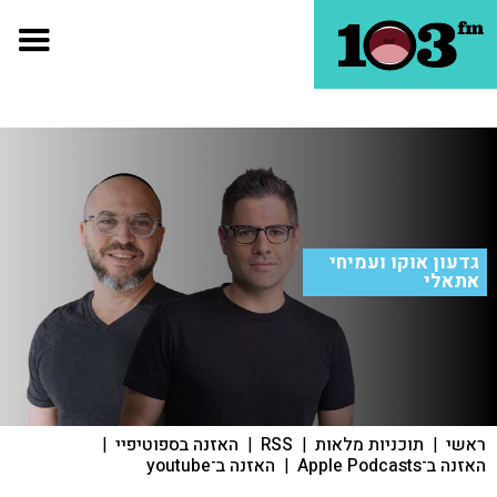
גדעון אוקו ועמיחי
אתאלי
ראשי
|
תוכניות מלאות
|
RSS
|
האזנה בספוטיפיי
|
האזנה ב־Apple Podcasts
|
האזנה ב־youtube