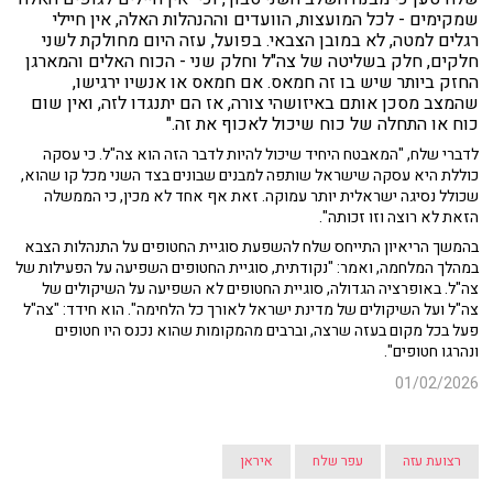
שמקימים - לכל המועצות, הוועדים וההנהלות האלה, אין חיילי
רגלים למטה, לא במובן הצבאי. בפועל, עזה היום מחולקת לשני
חלקים, חלק בשליטה של צה"ל וחלק שני - הכוח האלים והמארגן
החזק ביותר שיש בו זה חמאס. אם חמאס או אנשיו ירגישו,
שהמצב מסכן אותם באיזושהי צורה, אז הם יתנגדו לזה, ואין שום
כוח או התחלה של כוח שיכול לאכוף את זה
."
לדברי שלח, "המאבטח היחיד שיכול להיות לדבר הזה הוא צה"ל. כי עסקה
כוללת היא עסקה שישראל שותפה למבנים שבונים בצד השני מכל קו שהוא,
שכולל נסיגה ישראלית יותר עמוקה. זאת אף אחד לא מכין, כי הממשלה
הזאת לא רוצה וזו זכותה".
בהמשך הריאיון התייחס שלח להשפעת סוגיית החטופים על התנהלות הצבא
במהלך המלחמה, ואמר: "נקודתית, סוגיית החטופים השפיעה על הפעילות של
צה"ל. באופרציה הגדולה, סוגיית החטופים לא השפיעה על השיקולים של
צה"ל ועל השיקולים של מדינת ישראל לאורך כל הלחימה". הוא חידד: "צה"ל
פעל בכל מקום בעזה שרצה, וברבים מהמקומות שהוא נכנס היו חטופים
ונהרגו חטופים".
01/02/2026
רצועת עזה
עפר שלח
איראן