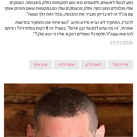
נסע לבשל לאנשים, ולפעמים הוא נסע למקומות כחלק מאבטחה. העסקים
שלו מגלגלים המון כסף, וחלק מהעסקים שלו הם במקומות שאם מזהים אותך
עם צה"ל זה לא בדיוק מגביר את ההכנסה, ובכל זאת הלך ועשה".
לדבריו, התחקיר לא הביא מידע חדש. "כשראיתי את התחקיר בחדשות
אמרתי, 'זה מה שיש לכם על הבן אדם?'. בשביל זה 8 דקות בטלוויזיה? רציתם
להראות שצה"ל חלטורה? נטפלים דווקא אליו כי הוא סלב?".
27/01/2026
איריס קול
יפעת גליק
אסף גרניט
עינב שיף