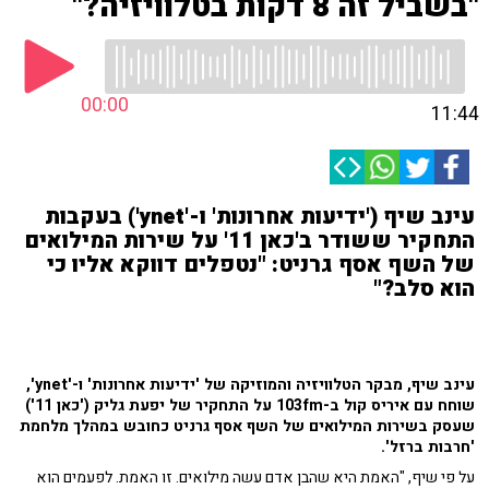
"בשביל זה 8 דקות בטלוויזיה?"
00:00
11:44
עינב שיף ('ידיעות אחרונות' ו-'ynet') בעקבות
התחקיר ששודר ב'כאן 11' על שירות המילואים
של השף אסף גרניט: "נטפלים דווקא אליו כי
הוא סלב?"
עינב שיף, מבקר הטלוויזיה והמוזיקה של 'ידיעות אחרונות' ו-'ynet',
שוחח עם איריס קול ב-103fm על התחקיר של יפעת גליק ('כאן 11')
שעסק בשירות המילואים של השף אסף גרניט כחובש במהלך מלחמת
'חרבות ברזל'.
על פי שיף, "האמת היא שהבן אדם עשה מילואים. זו האמת. לפעמים הוא