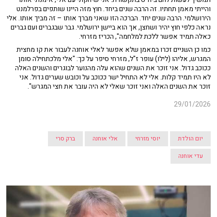
והייתי מאמן תחתיו. זה הרבה שנים ביחד. חוץ מזה היינו שותפים בפרלמנט
הירושלמי. הרבה שנים יחד. הברכה הזו שאני מברך אותו – זה מביך אותו. אלי
נראה כלפי חוץ יהיר ושחצן, אך הוא ביישן ירושלמי. גבר שבגברים ועם גברים
כאלה תמיד אפשר ללכת למלחמה", הכריז מזרחי.
כמו כן השניים זכרו במאמן שלא אפשר לאלי אוחנה לעבור את קו מחצית
המגרש, אליהו (לילו) עופר ז"ל, מזרחי סיפר על כך: "אלי מלכתחילה סומן
ככוכב גדול. אני זוכר את השנים שהוא עלה מהנוער לבוגרים והשנים האלה
לא היו תמיד קלות. אלי לא התחיל ישר ככוכב על וכובש שערים גדול. אני
זוכר את השנים האלה ואני זוכר שאלי לא היה עובר את חצי המגרש".
29/01/2026
יום הולדת
יוסי מזרחי
אלי אוחנה
ברק סרי
עדי אוחנה