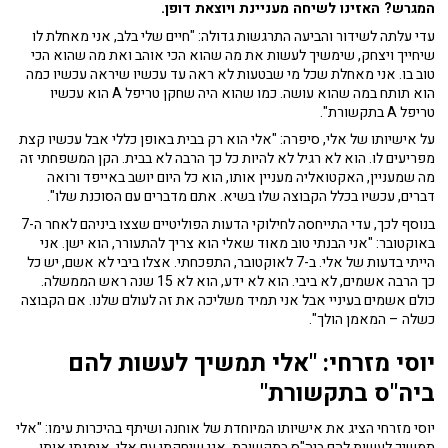
המגרש? האזינו לשיחה מעניינת ויוצאת דופן.
עדי עלתה לשידור והביעה התרגשות גדולה: "חיים שלי בלב, אני מאחלת לו
שיחייך ויצחק, שימשיך לעשות את מה שהוא הכי אוהב ואת מה שהוא הכי
טוב בו. אני מאחלת שכל מי שבטעות לא ראה עד עכשיו שיראה עכשיו כמה
הוא תותח במה שהוא עושה. כמו שהוא היה שחקן טריפל A הוא עכשיו
טריפל A בתקשורת".
על אישיותו של אלי, סיפרה: "אלי הוא רק בבית באופן כללי אבל עכשיו קצת
מפריעים לו. הוא לא רגיל לא להיות כל כך הרבה לא בבית. הקן המשפחתי זה
מה שמעניין, האקטואליה מעניין אותו, הוא כל היום יושב באייפד ורואה
דברים, עכשיו בכלל הקבוצה שלו בשיא. אתם מדברים עם הסוכנת שלו".
בנוסף לכך, עדי התייחסה לחילוקי הדעות הפוליטיים שצצו ביניהם לאחר ה-7
באוקטובר: "אני הבנתי טוב מאוד שאלי הוא צריך להתעורר, הוא ישן. אני
הייתי בדעות של אלי. ב-7 לאוקטובר, התפכחתי. אצלו ביבי לא אשם, יש כל
כך הרבה אשמים, לא ביבי. הוא לא ידע, הוא לא 15 שנה ראש הממשלה.
כולם אשמים בעיניי אבל אני תמיד משליכה את זה לעולם שלנו. אם הקבוצה
כשלה – המאמן הולך".
יוסי מזרחי: "אלי תמשיך לעשות להם
ביה"ס בתקשורת"
יוסי מזרחי הציג את אישיותו המיוחדת של אוחנה ושיתף בהיכרות עימו: "אלי
תמשיך לעשות להם ביה"ס בתקשורת. אני שיחקתי עם אלי, אימנתי אותו