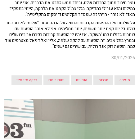
נוצר חיבור מתוך החברות שלנו, וביחד ממש כתבנו את הדברים, אני יותר
במילים והוא עזר לי במוזיקה. בגלי צה''ל הקמנו את הלהקה, הייתי בתפקיד
מאוד לא זוהר - הייתי זה שמסדר תקליטים ודיסקים בתקליטייה".
על שלומו ועל ההופעות הקרובות והחוויה על הבמה אמר: "שלומי לא רע, כמו
כולם. כל יום קצת יותר נושמים, יותר מחלימים. אני לא אוהב הופעות עם
כותרות גדולות כמו 'השקה', אז יהיו לי הופעות קרובות בפברואר בירושלים
ובמרץ בתל אביב. זה הופעות עם להקה שלמה, אליי ואל דניאל מצטרפים עוד
כמה. הופעה רוק אנד רולית, עם שירים גם ישנים".
30/01/2026
מוזיקה
תרבות
הופעות
נועם רותם
רבקה מיכאלי