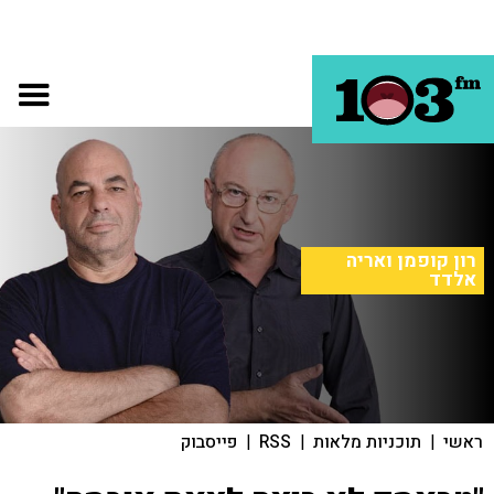
רון קופמן ואריה
אלדד
ראשי
|
תוכניות מלאות
|
RSS
|
פייסבוק