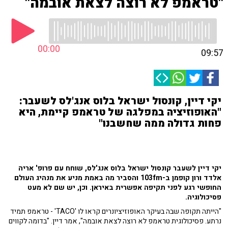
"טראמפ לא רוצה לצאת אובמה"
00:00
09:57
יקי דיין, קונסול ישראל בלוס אנג'לס לשעבר:
"האופוזיציה במפלגה של טראמפ קיימת, היא
פחות גדולה ממה שחשבנו"
יקי דיין לשעבר קונסול ישראל בלוס אנג'לס, שוחח עם פרופ' אריה
אלדד ורון קופמן ב-103fm והסביר מה באמת מניע את מנהיג העולם
החופשי רגע לפני תקיפה אפשרית באיראן. וכן, יש שם לא מעט
פסיכולוגיה.
"הייתה תקופה שבה בעיקר האופוזיציונרים קראו לו 'TACO' - טראמפ תמיד
נרתע. פסיכולוגית טראמפ לא רוצה לצאת אובמה", אמר דיין. "בדומה לקווים