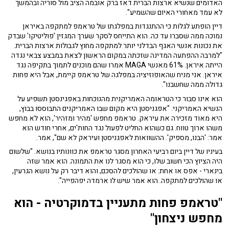
האדומים שנשיא ארצות הברית דאז ברק אובמה הציב מול סוריה ובהמשך
לא עמד מאחורי האיום שהשמיע".
דיין הופתע לגלות כי ההתנגדות במפלגתו של טראמפ למתקפה באיראן
נמוכה ממה שסברו עד כה. הוא התייחס לסקר שערך המגזין 'פוליטיקו' שבדק
את נכונות אנשי האגף הבדלני יותר למתקפה מחוץ לגבולות ארצות הברית.
"למרבה ההפתעה המדינה שזכתה במקום הראשון לצאת במבצע צבאי נגדה
הייתה איראן. 61% מאנשי MAGA אמרו שהם מוכנים לתמוך בתקיפה נגד
איראן. אני מניח שהאופוזיציה במפלגה של טראמפ קיימת, אבל היא פחות
גדולה ממה שחשבנו".
הוא אינו סבור כי הטראומה האמריקנית מהנוכחות באפגינסטן תשפיע על
הנשיא האמריקני. "אפגניסטן היא מקום שבו האמריקנים התבוססו בבוץ,
היא מאוד מזכירה את עיראק. טראמפ מחפש 'מהיר ומזהיר', הוא לא מחפש
משהו ארוך טווח. גם כשהוא החליט לפעול נגד החות'ים, אחרי חודש הוא
אמר: 'הבנו, מספיק'. ההשוואות לאפגניסטן ועיראק לא שם", אמר.
בעיניו של דיין ביום רביעי האחרון מסגר טראמפ את כוונותיו בנושא. "שלשום
היה הציוץ הכי חשוב שלו, כי הוא מסגר לנו את התמונה. הוא אמר שזה
בינארי - אפס או אחת: או שהולכים להסכם, והוא דיבר רק על נושא הגרעין,
או שהולכים למתקפה. הוא אמר שיש לו ארמדה יפהפייה".
"טראמפ פחות מתעניין בדמוקרטיה - הוא
מחפש ניצחון"