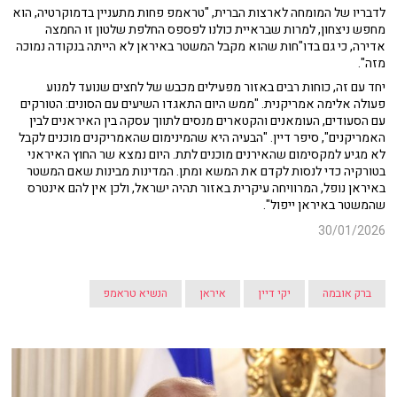
לדבריו של המומחה לארצות הברית, "טראמפ פחות מתעניין בדמוקרטיה, הוא
מחפש ניצחון, למרות שבראיית כולנו לפספס החלפת שלטון זו החמצה
אדירה, כי גם בדו"חות שהוא מקבל המשטר באיראן לא הייתה בנקודה נמוכה
מזה".
יחד עם זה, כוחות רבים באזור מפעילים מכבש של לחצים שנועד למנוע
פעולה אלימה אמריקנית. "ממש היום התאגדו השיעים עם הסונים: הטורקים
עם הסעודים, העומאנים והקטארים מנסים לתווך עסקה בין האיראנים לבין
האמריקנים", סיפר דיין. "הבעיה היא שהמינימום שהאמריקנים מוכנים לקבל
לא מגיע למקסימום שהאירנים מוכנים לתת. היום נמצא שר החוץ האיראני
בטורקיה כדי לנסות לקדם את המשא ומתן. המדינות מבינות שאם המשטר
באיראן נופל, המרוויחה עיקרית באזור תהיה ישראל, ולכן אין להם אינטרס
שהמשטר באיראן ייפול".
30/01/2026
ברק אובמה
יקי דיין
איראן
הנשיא טראמפ