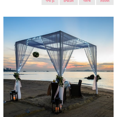
חתונות
איחוד
חובשים
בן סיני