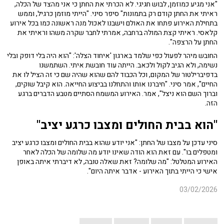
"אני מגיע כמוזמן, לבוש חגיגי. לא הכרתי את החתן כי אני מהצד של הכלה,
ראיתי את החתן קודם רק בתמונות" סיפר סיני. "הייתי מוזמן כרגיל, וממש
בתחילת האירוע פתחו את האולם וישבנו לאכול מנה ראשונה כמו בכל אירוע
קלאסי. ראיתי קצת המולה ברחבה, אמרתי לחבר שקרה משהו וראיתי את
החתן על הרצפה".
החובש מיהר לפעול כפי שלמד בארגון 'איחוד הצלה': "הוא היה בלי דופק ובלי
נשימה, ולא הגיב לקול ולכאב. הייתה עוד חובשת איתי. השתמשנו
בדפיברילטור של המקום, וכל הכבוד להם שהוא שהיה שם כי זה הציל לו את
החיים", אמר סיני. "חיברנו אותו והתחלנו בביצוע החייאה. הוא קיבל שוקים,
וברוך השם הוא ניצל", אמר. האירוע המשמח הסתיים מטבע הדברים ברגע
הזה.
"הוא בבית החולים ומצבו כרגע יציב"
סיני עדכן על מצבו של החתן: "אני יודע שהוא בבית החולים ומצבו כרגע יציב
ומטפלים בו". עם זאת הוא הודה שאינו יודע מה שלומה של הכלה לאחר
האירוע המטלטל: "מה שלומה? זאת שאלה טובה, לא דיברתי איתה באופן
אישי כי הייתי בתוך האירוע - אדבר איתה היום".
03/02/2026