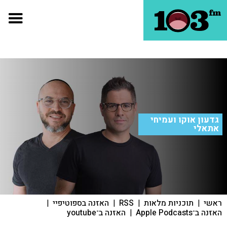
גדעון אוקו ועמיחי
אתאלי
ראשי
|
תוכניות מלאות
|
RSS
|
האזנה בספוטיפיי
|
האזנה ב־Apple Podcasts
|
האזנה ב־youtube