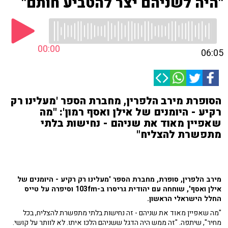
"היה לשניהם יצר להטביע חותם"
00:00
06:05
הסופרת מירב הלפרין, מחברת הספר 'מעלינו רק
רקיע - היומנים של אילן ואסף רמון': "מה
שאפיין מאוד את שניהם - נחישות בלתי
מתפשרת להצליח"
מירב הלפרין, סופרת, מחברת הספר 'מעלינו רק רקיע - היומנים של
אילן ואסף', שוחחה עם יהודית גריסרו ב-103fm וסיפרה על טייס
החלל הישראלי הראשון.
"מה שאפיין מאוד את שניהם - זה נחישות בלתי מתפשרת להצליח, בכל
מחיר", שיתפה. "זה ממש היה הדגל ששניהם הלכו איתו. לא לוותר על קושי.