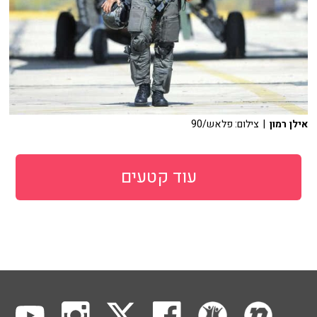
אילן רמון
| צילום: פלאש/90
עוד קטעים