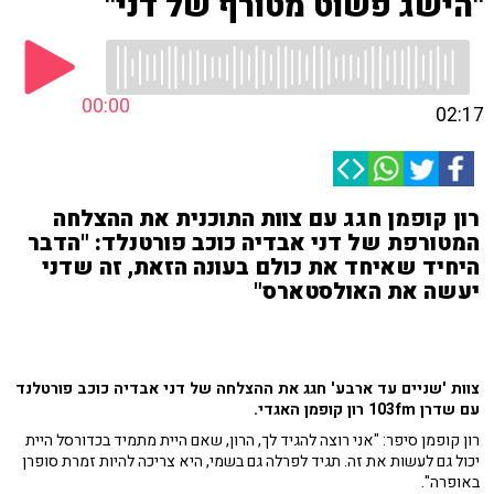
"הישג פשוט מטורף של דני"
00:00
02:17
רון קופמן חגג עם צוות התוכנית את ההצלחה
המטורפת של דני אבדיה כוכב פורטנלד: "הדבר
היחיד שאיחד את כולם בעונה הזאת, זה שדני
יעשה את האולסטארס"
צוות 'שניים עד ארבע' חגג את ההצלחה של דני אבדיה כוכב פורטלנד
עם שדרן 103fm רון קופמן האגדי.
רון קופמן סיפר: "אני רוצה להגיד לך, הרון, שאם היית מתמיד בכדורסל היית
יכול גם לעשות את זה. תגיד לפרלה גם בשמי, היא צריכה להיות זמרת סופרן
באופרה".