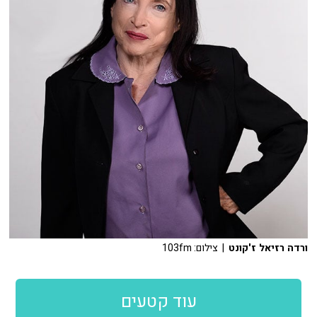
ורדה רזיאל ז'קונט
| צילום: 103fm
עוד קטעים