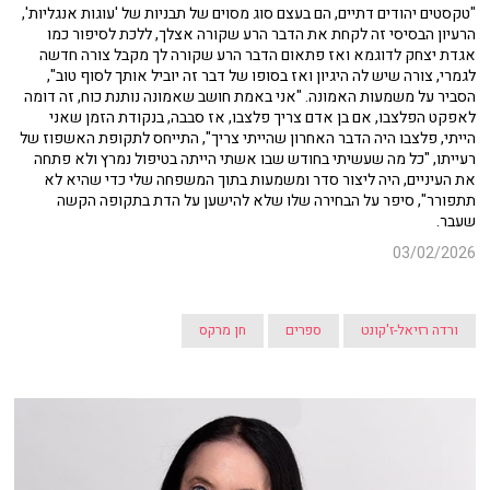
"טקסטים יהודים דתיים, הם בעצם סוג מסוים של תבניות של 'עוגות אנגליות',
הרעיון הבסיסי זה לקחת את הדבר הרע שקורה אצלך, ללכת לסיפור כמו
אגדת יצחק לדוגמא ואז פתאום הדבר הרע שקורה לך מקבל צורה חדשה
לגמרי, צורה שיש לה היגיון ואז בסופו של דבר זה יוביל אותך לסוף טוב",
הסביר על משמעות האמונה. "אני באמת חושב שאמונה נותנת כוח, זה דומה
לאפקט הפלצבו, אם בן אדם צריך פלצבו, אז סבבה, בנקודת הזמן שאני
הייתי, פלצבו היה הדבר האחרון שהייתי צריך", התייחס לתקופת האשפוז של
רעייתו, "כל מה שעשיתי בחודש שבו אשתי הייתה בטיפול נמרץ ולא פתחה
את העיניים, היה ליצור סדר ומשמעות בתוך המשפחה שלי כדי שהיא לא
תתפורר", סיפר על הבחירה שלו שלא להישען על הדת בתקופה הקשה
שעבר.
03/02/2026
ורדה רזיאל-ז'קונט
ספרים
חן מרקס