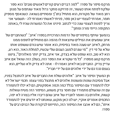
מרקס סיפר על ספרו: "'למה דברים רעים קורים לאנשים טובים' הוא ספר
שלקח לפתח אותו כעשור, זה פרויקט מחקר גדול מאוד שנתפס על מגוון
רחב מאוד של מקורות, הוא מתחיל בתנ"ך ומסתיים בשואה. כשנאסף מספיק
חומר, אמרתי לעצמי יש כאן ספר, פניתי לאשתי ואמרתי לה - תשמעי אני
צריך לפנות לעצמי שנה כדי לכתוב. פינינו את כל המשרות שהיו לי, באותה
התקופה הייתי מורה ומחנך".
בהמשך שיתף בסיפורים של הדמות המרכזית בספרו 'איוב': "כשהחברים של
איוב שומעים את המילים שיוצאות לו מהפה הם מתחילים לתופס ממנו
מרחק, לאיוב יש טענה מאוד בסיסית, הוא אומר שיש גורם ששופט אותו
שלא על פי דין. "'מי שגרם למצב העגום שלי עכשיו, למחלת האור, הוא רע,
הוא לא טוב, הוא שופט שלא בצדק, אני איוב, צדיק יותר מאלוהים'", ציטט
מרקס קטע מספרו. "כל מי שקורא את הספר הזה, בשלב הזה שואל אם איוב
עדיין צדיק. החברים באו לאיוב ואמרו לו - אתה לא צדיק ולא נעליים, הוא
בעצם נגנז גם על ידי אלוהים וגם על ידי חבריו".
חן המשיך וסיפר על איוב: "אלוהים שולח את החברים של איוב להתנצל בפניו,
אבל מסיבות שונות ומשונות אלוהים לא מתנצל בפני עצמו. חכמי ישראל לא
יכלו להתמודד עם הסיפור בגלל כמה וכמה אספקטים, הם לא יכלו להתמודד
עם זה שהעולם מתמודד עם חוסר צדק משווע, הסיפור הזה מטיח שאלות
קשות, אלוהים בה ואומר לחבריו של איוב שהם דיברו אליו בצורה לא יפה,
החכמים אומרים אוקיי, יש לנו כאן מוקש, שאנחנו לא יודעים איך להתמודד
איתו", הם לא אהבו את הסיפור הזה, התייחס לביקורת של רבנים רבים על
ספרו.