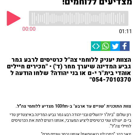
מצדיעים ללוחמים!
00:00
01:11
הצוות יעניק ללוחמי צה"ל כרטיסים לרבע גמר
גביע המדינה שיערך מחר (ד') • "מכירים חיילים
אוהדי בית"ר י-ם או בני יהודה? שלחו הודעה ל
054-7010370"
צוות התוכנית 'שניים עד ארבע' ב-103fm מצדיע ללוחמי צה"ל.
רון שלום: "בית"ר ירושלים ובני יהודה רבע גמר גביע המדינה באיצטדיון טדי
בי-ם. יש לנו שני כרטיסים ליציע המערבי, אנחנו רוצים לתת את הכרטיסים
לחיילי צה"ל".
יואב כהן: "כתבו לנו בואטסאפ! אנחנו נבחר שניים מכם".