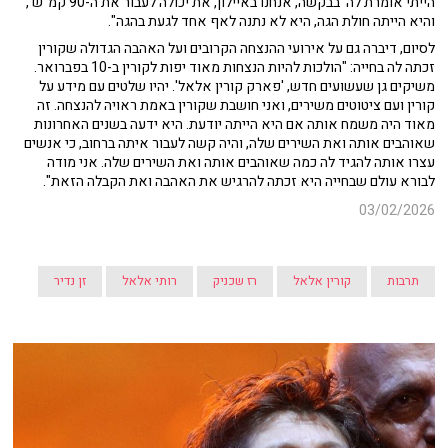
הייתי אומרת לה 'בבקשה, אנחנו באיילון, את יכולה לעבור את ה-90 קמ"ש',
והיא הייתה חולת הגה, היא לא נתנה לאף אחד לגעת בהגה".
לסיום, דיברה גם על אירועי ההנצחה הקרובים ועל האהבה הגדולה שקורין
זכתה לה בחייה: "הולכות להיות הנצחות מאוד יפות לקורין ב-10 בפברואר.
משיקים גן שעשועים חדש, 'פארק קורין אלאל'. יהיו שלטים עם מידע על
קורין ועם ציטוטים משירים, ואני חושבת שקורין באמת ראויה להנצחה. זה
מאוד היה משמח אותה אם היא הייתה יודעת. היא ידעה בשנים האחרונות
שאוהבים אותה ואת השירים שלה, והיה קשה לעבור איתה ברחוב, כי אנשים
עצרו אותה להגיד לה כמה שאוהבים אותה ואת השירים שלה. אני מודה
לבורא עולם שבחייה היא זכתה להרגיש את האהבה ואת הקבלה הזאת".
03/02/2026
תרבות
קורין אלאל
רז שכניק
רותי אלאל
זן נדיר