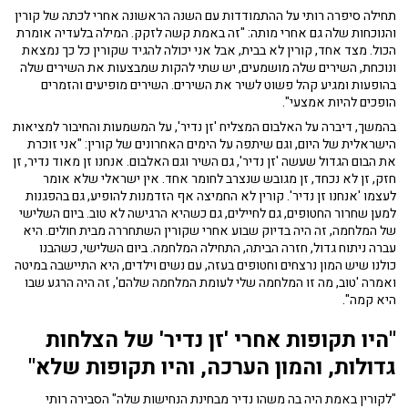
תחילה סיפרה רותי על ההתמודדות עם השנה הראשונה אחרי לכתה של קורין
והנוכחות שלה גם אחרי מותה: "זה באמת קשה לזקק. המילה בלעדיה אומרת
הכול. מצד אחד, קורין לא בבית, אבל אני יכולה להגיד שקורין כל כך נמצאת
ונוכחת, השירים שלה מושמעים, יש שתי להקות שמבצעות את השירים שלה
בהופעות ומגיע קהל פשוט לשיר את השירים. השירים מופיעים והזמרים
הופכים להיות אמצעי".
בהמשך, דיברה על האלבום המצליח 'זן נדיר', על המשמעות והחיבור למציאות
הישראלית של היום, וגם שיתפה על הימים האחרונים של קורין: "אני זוכרת
את הבום הגדול שעשה 'זן נדיר', גם השיר וגם האלבום. אנחנו זן מאוד נדיר, זן
חזק, זן לא נכחד, זן מגובש שנצרב לחומר אחד. אין ישראלי שלא אומר
לעצמו 'אנחנו זן נדיר'. קורין לא החמיצה אף הזדמנות להופיע, גם בהפגנות
למען שחרור החטופים, גם לחיילים, גם כשהיא הרגישה לא טוב. ביום השלישי
של המלחמה, זה היה בדיוק שבוע אחרי שקורין השתחררה מבית חולים. היא
עברה ניתוח גדול, חזרה הביתה, התחילה המלחמה. ביום השלישי, כשהבנו
כולנו שיש המון נרצחים וחטופים בעזה, עם נשים וילדים, היא התיישבה במיטה
ואמרה 'טוב, מה זו המלחמה שלי לעומת המלחמה שלהם', זה היה הרגע שבו
היא קמה".
"היו תקופות אחרי 'זן נדיר' של הצלחות
גדולות, והמון הערכה, והיו תקופות שלא"
"לקורין באמת היה בה משהו נדיר מבחינת הנחישות שלה" הסבירה רותי