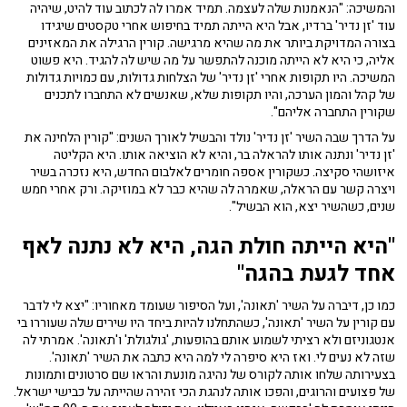
והמשיכה: "הנאמנות שלה לעצמה. תמיד אמרו לה לכתוב עוד להיט, שיהיה
עוד 'זן נדיר' ברדיו, אבל היא הייתה תמיד בחיפוש אחרי טקסטים שיגידו
בצורה המדויקת ביותר את מה שהיא מרגישה. קורין הרגילה את המאזינים
אליה, כי היא לא הייתה מוכנה להתפשר על מה שיש לה להגיד. היא פשוט
המשיכה. היו תקופות אחרי 'זן נדיר' של הצלחות גדולות, עם כמויות גדולות
של קהל והמון הערכה, והיו תקופות שלא, שאנשים לא התחברו לתכנים
שקורין התחברה אליהם".
על הדרך שבה השיר 'זן נדיר' נולד והבשיל לאורך השנים: "קורין הלחינה את
'זן נדיר' ונתנה אותו להראלה בר, והיא לא הוציאה אותו. היא הקליטה
איזושהי סקיצה. כשקורין אספה חומרים לאלבום החדש, היא נזכרה בשיר
ויצרה קשר עם הראלה, שאמרה לה שהיא כבר לא במוזיקה. ורק אחרי חמש
שנים, כשהשיר יצא, הוא הבשיל".
"היא הייתה חולת הגה, היא לא נתנה לאף
אחד לגעת בהגה"
כמו כן, דיברה על השיר 'תאונה', ועל הסיפור שעומד מאחוריו: "יצא לי לדבר
עם קורין על השיר 'תאונה', כשהתחלנו להיות ביחד היו שירים שלה שעוררו בי
אנטגוניזם ולא רציתי לשמוע אותם בהופעות, 'גולגולת' ו'תאונה'. אמרתי לה
שזה לא נעים לי. ואז היא סיפרה לי למה היא כתבה את השיר 'תאונה'.
בצעירותה שלחו אותה לקורס של נהיגה מונעת והראו שם סרטונים ותמונות
של פצועים והרוגים, והפכו אותה לנהגת הכי זהירה שהייתה על כבישי ישראל.