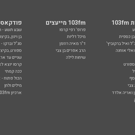
103
103fm מייעצים
פודקאסט
ע
פרופ' רפי קרסו
שבע תשע - 
ובן כספית
מיכל דליות
בן וינון, בקיצו
ל ואיל ברקוביץ'
ד"ר מאיה רוזמן
סג"ל וברקו -
ואלי אוחנה
הרב אפרים בן צבי
ספורט, בקיצו
שיחות לילה
שניים עד ארב
ספורט
קרסו יוצא לא
ל
ככה קמתי
סף
הכול פתוח - א
 צבי
מילים ולחן
ן ואריה אלדד
ארכיון 103fm