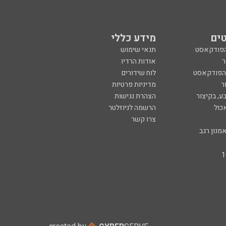
ים
מידע כללי
הפודקאסט
תנאי שימוש
ר
אודות הרדיו
 הפודקאסט
לוח שידורים
ר
מדיניות פרטיות
ע, בקיצור
הצהרת נגישות
כול
הרשמה לניוזלטר
צרו קשר
מנון רגב