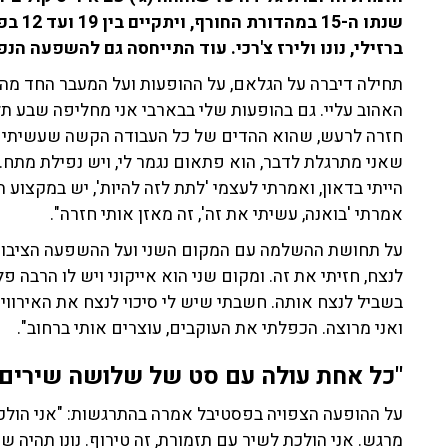
שנתו ה
ברזילי, נונו ולירז צ'רכי. עוד התייחסה גם ל
השפעה הנפש
תחילה דיברה על הגלאם, על ההופעות ועל המעבר החד מה
האהוב עליי. גם בהופעות שלי בבארבי אני מחליפה שבע תל
חזרה לרעש, שהוא ההדים של כל העבודה הקשה שעשיתי ב'
שאני מתרגלת לדבר, הוא פתאום נגמר לי, ויש נפילת מתח.
הייתי בדאון, ואמרתי לעצמי 'לתת לזה להיות', יש במקצוע ה
אמרתי 'בואנה, עשיתי את זה', זה מאזן אותי חזרה".
על תחושת ההשלמה עם המקום השני ועל ההשפעה הציבורי
לנצח, חזיתי את זה. ומקום שני הוא אייקוני ויש לו הרבה
בשביל לנצח אותה. חשבתי שיש לי סיכוי לנצח את האירוויז
ואני מרוצה. הכפלתי את העוקבים, עוצרים אותי ברחוב".
"כל אחת עולה עם סט של שלושה שירים 
על ההופעה הצפויה בפסטיבל אמרה בהתרגשות: "אני הול
מרגש. אני הולכת לשיר עם תזמורת, זה טירוף. נונו תהיה שם