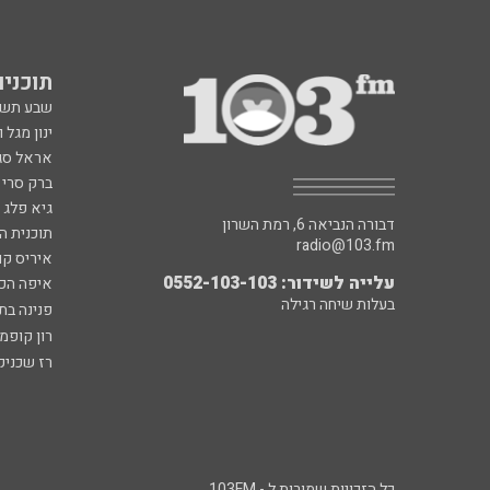
תוכניות fm
שבע תש
ינון מגל 
אראל סג"
ברק סרי 
גיא פלג
דבורה הנביאה 6, רמת השרון
תוכנית ה
radio@103.fm
איריס קו
עלייה לשידור: 0552-103-103
איפה הכ
בעלות שיחה רגילה
פנינה בת
רון קופמ
רז שכניק
כל הזכויות שמורות ל - 103FM