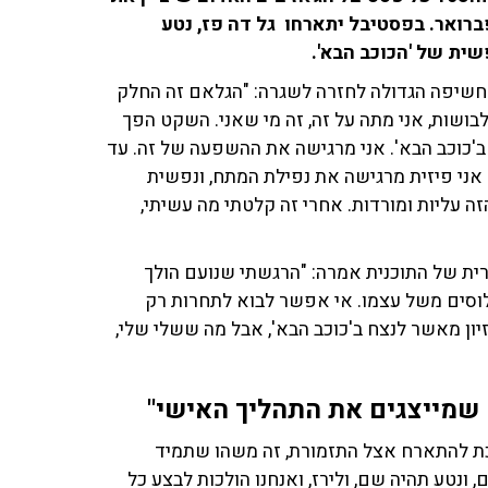
-15 במהדורת החורף, ויתקיים בין 19 ועד 12 בפברואר. בפסטיבל יתארחו גל דה פז, נטע
ית של 'הכוכב הבא'.
חשיפה הגדולה לחזרה לשגרה: "הגלאם זה החלק
בושות, אני מתה על זה, זה מי שאני. השקט הפך
כוכב הבא'. אני מרגישה את ההשפעה של זה. עד
 אני פיזית מרגישה את נפילת המתח, ונפשית
זה עליות ומורדות. אחרי זה קלטתי מה עשיתי,
ת של התוכנית אמרה: "הרגשתי שנועם הולך
 פלוסים משל עצמו. אי אפשר לבוא לתחרות רק
יון מאשר לנצח ב'כוכב הבא', אבל מה ששלי שלי,
שמייצגים את התהליך האישי"
כת להתארח אצל התזמורת, זה משהו שתמיד
, ונטע תהיה שם, ולירז, ואנחנו הולכות לבצע כל