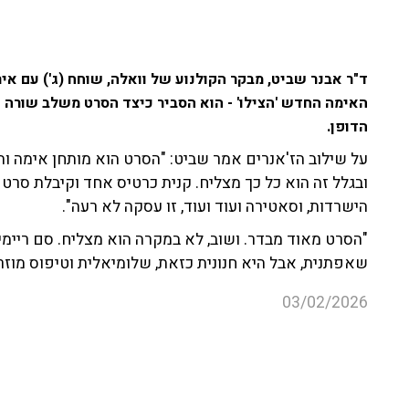
ד"ר אבנר שביט, מבקר הקולנוע של וואלה, שוחח (ג') עם איריס קו
האימה החדש 'הצילו' - הוא הסביר כיצד הסרט משלב שורה ש
הדופן.
על שילוב הז'אנרים אמר שביט: "הסרט הוא מותחן אימה ו
ובגלל זה הוא כל כך מצליח. קנית כרטיס אחד וקיבלת סרט א
הישרדות, וסאטירה ועוד ועוד, זו עסקה לא רעה".
"הסרט מאוד מבדר. ושוב, לא במקרה הוא מצליח. סם ריימי ל
שאפתנית, אבל היא חנונית כזאת, שלומיאלית וטיפוס מוזר
03/02/2026