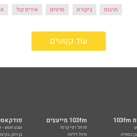
תרבות
ביקורת
סרטים
איריס קול
אב
עוד קטעים
103
103fm מייעצים
פודקאסט
ע
פרופ' רפי קרסו
שבע תשע - 
ובן כספית
מיכל דליות
בן וינון, בקיצו