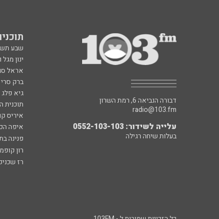
תוכניות fm
שבע תש
ינון מגל 
אראל סג"
ברק סרי 
גיא פלג
דבורה הנביאה 6, רמת השרון
תוכנית ה
radio@103.fm
איריס קו
עלייה לשידור: 0552-103-103
איפה הכ
בעלות שיחה רגילה
פנינה בת
רון קופמ
רז שכניק
כל הזכויות שמורות ל - 103FM