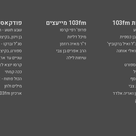
103
103fm מייעצים
פודקאסט
ע
פרופ' רפי קרסו
שבע תשע - 
ובן כספית
מיכל דליות
בן וינון, בקיצו
ל ואיל ברקוביץ'
ד"ר מאיה רוזמן
סג"ל וברקו -
ואלי אוחנה
הרב אפרים בן צבי
ספורט, בקיצו
שיחות לילה
שניים עד ארב
ספורט
קרסו יוצא לא
ל
ככה קמתי
סף
הכול פתוח - א
 צבי
מילים ולחן
ן ואריה אלדד
ארכיון 103fm