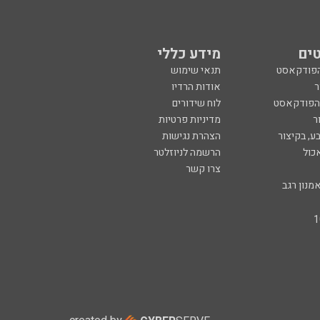
ים
מידע כללי
הפודקאסט
תנאי שימוש
ר
אודות הרדיו
 הפודקאסט
לוח שידורים
ר
מדיניות פרטיות
ע, בקיצור
הצהרת נגישות
כול
הרשמה לניוזלטר
צרו קשר
מנון רגב