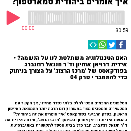
איך אומרים ביהודית סמארטפון?
00:00
30:59
האם הטכנולוגיה משתלטת לנו על הנשמה? •
אידית דרויאן אוחיון וד"ר חננאל רוזנברג
בפודקאסט של 'מרכז הרצוג' על הצורך בניתוק
כדי להתחבר • פרק 04
הטלפונים החכמים הפכו לחלק בלתי נפרד מחיינו, אך הקשר עם
המכשירים והמסכים מצוי במשהו קדום הרבה יותר מהמצאת האייפון
הראשון. בפרק הרביעי בפודקאסט 'איך אומרים את זה ביהודית?'
בהגשת אידית דרויאן אוחיון ובשיתוף 'מרכז הרצוג', אירחה אידית את
ד"ר חננאל רוזנברג, חבר סגל בבית הספר לתקשורת באוניברסיטת
אריאל וחוקר בתחומי טכנולוגיה, חברה וקהילה, ויחד בחנו כיצד