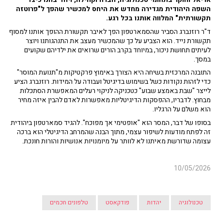
השפה היהודית מגדירה מחדש את היחס למכשיר שהפך ל"פרוטזה
תקשורתית" המלווה אותנו בכל רגע.
ד"ר רוזנברג הסביר שהסמארטפון הפך לאיבר תקשורת ההופך אותנו למסוף
תקשורת נייד. הוא הצביע על כך שהמכשיר מעצב את התנהגותנו ויוצר
לעיתים תחושת ניכור, במיוחד בקרב הורים שרואים את ילדיהם שקועים
במסך.
התובנה המרכזית בשיחה היא הצורך באימוץ פרקטיקות מ"תנועת המוסר"
כדי לזהות נקודות כשל בשימוש בדיגיטל ועבודה על המידות. רוזנברג הציע
לייצר "שבת באמצע שבוע" כטכניקה לניקוי רעלים המאפשרת הסתכלות
מבחוץ. לדבריו, ההפסקות הדיגיטליות מאפשרות לאדם להבין איזה מחיר
הוא משלם על הרגליו.
בסופו של דבר, המסר הוא "אופטימי אך מפוכח". להגיד סמארטפון ביהודית
זה לפתח מודעות לשיפור עצמי, מתוך הבנה שהמרחב הדיגיטלי הוא ברכה
עצומה שדורשת מאיתנו לא לוותר על מיומנויות אנושיות והורות חונכת.
10/05/2026
טכנולוגיה
יהדות
פודקאסט
טלפונים חכמים