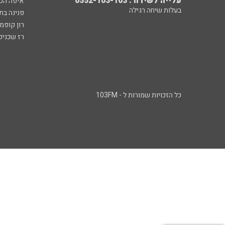
עלייה לשידור: 0552-103-103
איפה הכ
בעלות שיחה רגילה
פנינה בת
רון קופמ
רז שכניק
כל הזכויות שמורות ל - 103FM