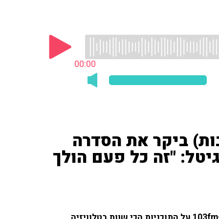
00:00
בות) ביקר את הסדרה
יטל: "זה כל פעם הולך
בן בירון בראודה (וואלה תרבות) שוחח עם איריס קול ב-103fm על התוכניות הכי שוות בטלוויזיה,