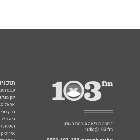
תוכניות fm
שבע תש
ינון מגל 
אראל סג"
ברק סרי 
גיא פלג
דבורה הנביאה 6, רמת השרון
תוכנית ה
radio@103.fm
איריס קו