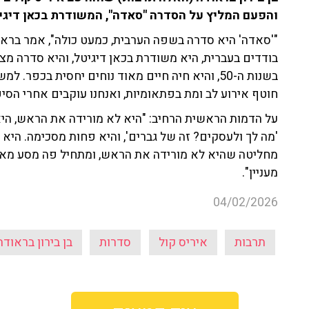
והפעם המליץ על הסדרה "סאדה", המשודרת בכאן דיגי
"'סאדה' היא סדרה בשפה הערבית, כמעט כולה", אמר ברא
בודדים בעברית, היא משודרת בכאן דיגיטל, והיא סדרה מצו
בשנות ה-50, והיא חיה חיים מאוד נוחים יחסית בכ
חוטף אירוע לב ומת בפתאומיות, ואנחנו עוקבים אחרי הס
על הדמות הראשית הרחיב: "היא לא מורידה את הראש, ה
'מה לך ולעסקים? זה של גברים', והיא פחות מסכימה. היא
מחליטה שהיא לא מורידה את הראש, ומתחיל פה מסע מאוד מע
מעניין".
04/02/2026
תרבות
איריס קול
סדרות
בן בירון בראודה