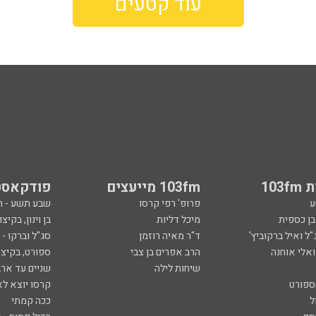
עוד קטעים
103
103fm מייעצים
פודקאסט
ע
פרופ' רפי קרסו
שבע תשע - 
ובן כספית
מיכל דליות
בן וינון, בקיצו
ל ואיל ברקוביץ'
ד"ר מאיה רוזמן
סג"ל וברקו -
ואלי אוחנה
הרב אפרים בן צבי
ספורט, בקיצו
שיחות לילה
שניים עד ארב
ספורט
קרסו יוצא לא
ל
ככה קמתי