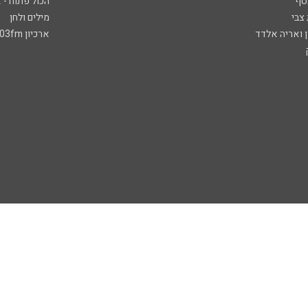
סף
הכול פתוח - א
 צבי
מילים ולחן
ן ואריה אלדד
ארכיון 103fm