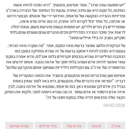
"יש תחושה שזה טרנד", אמר אטיאס, והמשיך: "היא הפכה להיות אשת
הסיכות, כל טקס היא עם סיכה אחרת. עכשיו כל הסיפור של ההגירה בארה"ב
ומדיניות ההגירה הנוקשה של טראמפ, ואירועי ירי של אנשים. מבצעי גירוש
או אכיפה, כל אחד יכול לקרוא לזה אחרת, זה כמו איזה סרט אימה,
שמפרידים בין הורים וילדים, יש תמונות קשות מהרשת משם, שאת יכולה
לראות איך סוכני ההגירה הפדרליים מכים מהגרים שהם טוענים שהם בלתי
חוקיים, וסביב זה בילי אייליש מוחה".
על הביקורת והלעג שנוצר ברשת מאז הטקס, אמר: "מה שקרה מאז הגרמי,
בעצם היא הפכה להיות דאחקה ברשת על זה שהיא מחזיקה כמובן כמו
הכוכבת המיליונרית שהיא בנכסים יוקרתיים בלוס אנג'לס, והיא אמרה בטקס
שאי אפשר להיות אדם ושוהה בלתי חוקי על אדמה גנובה. אנחנו יודעים את
ההיסטוריה של ארה"ב עם הקהילות הילידיות שמחקו אותם מהקרקע שלהם".
אטיסט טען שהדברים הוצאו מהקשרם, והסביר את הכוונה המקורית של
דבריה: "הוציאו את הדברים שלה מהקשרם, היא באה לומר שאין באמת
הבדל בין אדם לבן שנמצא כאן, כמו טראמפ, שנמצא על אדמה גנובה, לבין
איזה אדם היספני או אדם שחור. זה מה שהיא ניסתה לומר, ולקחו את הסינק
הקצר שלה מהנאום זכייה שלה בטקס וחגגו על זה".
04/02/2026
ארה"ב
תרבות
איריס קול
בילי אייליש
עמית אטיאס