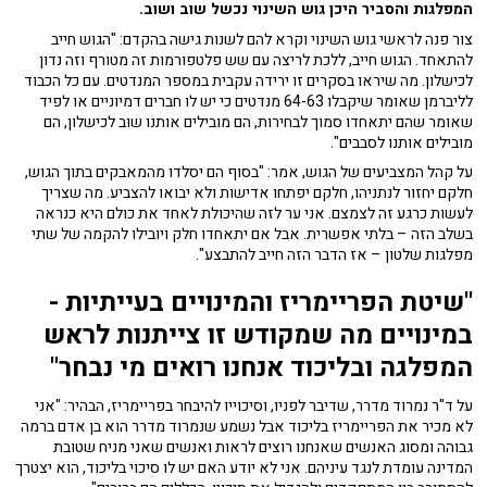
המפלגות והסביר היכן גוש השינוי נכשל שוב ושוב.
צור פנה לראשי גוש השינוי וקרא להם לשנות גישה בהקדם: "הגוש חייב
להתאחד. הגוש חייב, ללכת לריצה עם שש פלטפורמות זה מטורף וזה נדון
לכישלון. מה שיראו בסקרים זו ירידה עקבית במספר המנדטים. עם כל הכבוד
לליברמן שאומר שיקבלו 64-63 מנדטים כי יש לו חברים דמיוניים או לפיד
שאומר שהם יתאחדו סמוך לבחירות, הם מובילים אותנו שוב לכישלון, הם
מובילים אותנו לסבבים".
על קהל המצביעים של הגוש, אמר: "בסוף הם יסלדו מהמאבקים בתוך הגוש,
חלקם יחזור לנתניהו, חלקם יפתחו אדישות ולא יבואו להצביע. מה שצריך
לעשות כרגע זה לצמצם. אני ער לזה שהיכולת לאחד את כולם היא כנראה
בשלב הזה – בלתי אפשרית. אבל אם יתאחדו חלק ויובילו להקמה של שתי
מפלגות שלטון – אז הדבר הזה חייב להתבצע".
"שיטת הפריימריז והמינויים בעייתיות -
במינויים מה שמקודש זו צייתנות לראש
המפלגה ובליכוד אנחנו רואים מי נבחר"
על ד"ר נמרוד מדרר, שדיבר לפניו, וסיכוייו להיבחר בפריימריז, הבהיר: "אני
לא מכיר את הפריימריז בליכוד אבל נשמע שנמרוד מדרר הוא בן אדם ברמה
גבוהה ומסוג האנשים שאנחנו רוצים לראות ואנשים שאני מניח שטובת
המדינה עומדת לנגד עיניהם. אני לא יודע האם יש לו סיכוי בליכוד, הוא יצטרך