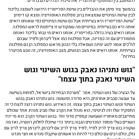
להסתובב בין המתפקדים ולהגדיל את סיכויו. הכללים הם ברורים".
בהמשך צור סימן את ההבדלים בין שיטת הפריימריז הידועה לשמצה בליכוד
לבין שיטת המינויים שנמצאת ברוב מפלגות האופוזיציה ומצא קו דימיון:
"שיטת הפריימריז היא בעייתית אבל גם שיטת המינויים כפי שאנחנו רואים
אותה היא גם בעייתית. במינויים מה שמקודש זו צייתנות לראש המפלגה.
אנחנו רואים בעיה גדולה בפריימריז, אנחנו רואים מי נבחר בליכוד ואנחנו
מתמודדים עם זה כמדינה, אבל מפלגות כמו אצל ליברמן ולפיד שבהם
לח"כים אסור לנוע ימינה ושמאלה בלי הנהון מראש המפלגה הן גם מפלגות
בעייתיות. אנחנו רואים את מצב הגושים, מצב האופוזיציה, זה נובע מהיעדר
בחירות".
"גוש נתניהו נאבק בגוש השינוי וגוש
השינוי נאבק בתוך עצמו"
על הבעיה של גוש השינוי, אמר: "מערכת הבחירות בישראל, לפחות בשישה
עד שבעה סבבים אחרונים, היא סדורה ופשוטה. גוש נתניהו נאבק בגוש
השינוי וגוש השינוי נאבק בתוך עצמו. זה האירוע. גוש נתניהו רוצה לנצח כי זה
התפקיד שלו וזה לגיטימי, הוא מנהל את הקרב שלו סביב מנהיג אחד שכולם
מתייצבים מאחוריו ושעושה קמפיין סדור וחד. בגוש השינוי הקרב הוא מי יהיו
השניים בעלי מספר המנדטים הגבוה ביותר כדי שיוכלו לחלוק רוטציה, ואז מה
שקורה בנט צריך לריב לפיד, לפיד צריך לריב עם ליברמן, ליברמן צריך לריב עם
גולן, כולם רבים עם כולם כדי להיות הראשונים שיקבלו מנדט או חצי מנדט