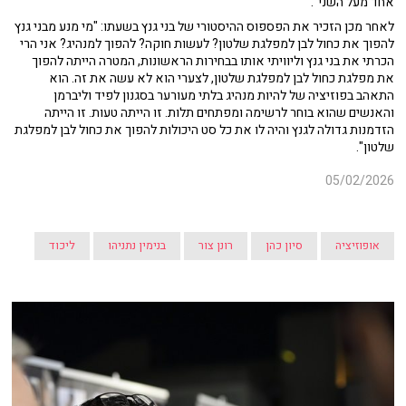
אחד מעל השני".
לאחר מכן הזכיר את הפספוס ההיסטורי של בני גנץ בשעתו: "מי מנע מבני גנץ
להפוך את כחול לבן למפלגת שלטון? לעשות חוקה? להפוך למנהיג? אני הרי
הכרתי את בני גנץ וליוויתי אותו בבחירות הראשונות, המטרה הייתה להפוך
את מפלגת כחול לבן למפלגת שלטון, לצערי הוא לא עשה את זה. הוא
התאהב בפוזיציה של להיות מנהיג בלתי מעורער בסגנון לפיד וליברמן
והאנשים שהוא בוחר לרשימה ומפתחים תלות. זו הייתה טעות. זו הייתה
הזדמנות גדולה לגנץ והיה לו את כל סט היכולות להפוך את כחול לבן למפלגת
שלטון".
05/02/2026
אופוזיציה
סיון כהן
רונן צור
בנימין נתניהו
ליכוד