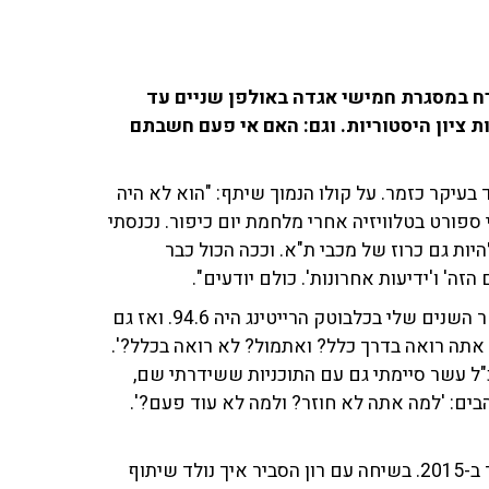
ארח במסגרת חמישי אגדה באולפן שניים עד
 ונקודות ציון היסטוריות. וגם: האם אי פעם חשבתם
עיקר כזמר. על קולו הנמוך שיתף: "הוא לא היה
י ספורט בטלוויזיה אחרי מלחמת יום כיפור. נכנסתי
היות גם כרוז של מכבי ת"א. וככה הכול כבר
הזה' ו'ידיעות אחרונות'. כולם יודעים".
בהמשך דיבר גם על זיהויו כאימפריית רייטינג וסיפר: "בעשר השנים שלי בכלבוטק הרייטינג היה 94.6. ואז גם
אתה רואה בדרך כלל? ואתמול? לא רואה בכלל?'.
כמנכ"ל עשר סיימתי גם עם התוכניות ששידרתי שם,
בים: 'למה אתה לא חוזר? ולמה לא עוד פעם?'.
לגינת שלושה אלבומי סולו תחת שמו - האחרון בהם שוחרר ב-2015. בשיחה עם רון הסביר איך נולד שיתוף