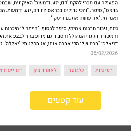
הפעולה עם חברי להקת 'דם, יזע, ודמעות' האיקונית, שבמס
בראס", סיפר. "והכי גדולים בבראס היו דם, יזע, ודמעות. 
ואמרתי: 'אני עושה אתכם דיסק'".
גינת, גיבור תרבות אמיתי, סיפר לבסוף: "הייתה לי היכרות 
והמשורר הקנדי המהולל והסביר גם מדוע בחר לבצע את השיר
דניאלס: "הבת שלי הכי אהבה אותו, אז החלטתי: 'יאללה'. ז
05/02/2026
רפי גינת
כלבוטק
לאונרד כהן
דם יזע ודמ
עוד קטעים