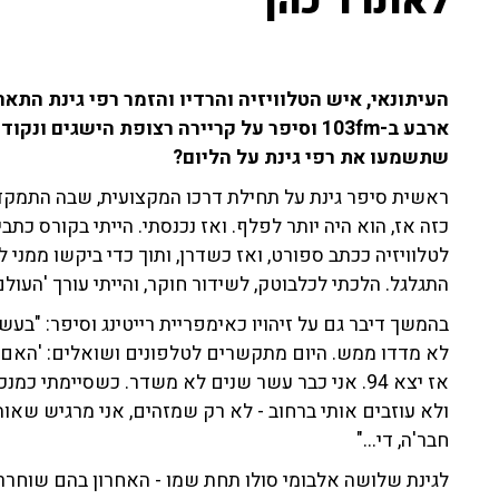
לאונרד כהן"
העיתונאי, איש הטלוויזיה והרדיו והזמר רפי גינת הת
ארבע ב-103fm וסיפר על קריירה רצופת הישגים
שתשמעו את רפי גינת על הליום?
ראשית סיפר גינת על תחילת דרכו המקצועית, שבה התמקד ב
כזה אז, הוא היה יותר לפלף. ואז נכנסתי. הייתי בקורס כתב
לטלוויזיה ככתב ספורט, ואז כשדרן, ותוך כדי ביקשו ממני ל
התגלגל. הלכתי לכלבוטק, לשידור חוקר, והייתי עורך 'העולם 
לא מדדו ממש. היום מתקשרים לטלפונים ושואלים: 'האם 
אז יצא 94. אני כבר עשר שנים לא משדר. כשסיימתי 
ולא עוזבים אותי ברחוב - לא רק שמזהים, אני מרגיש שאוה
חבר'ה, די..."