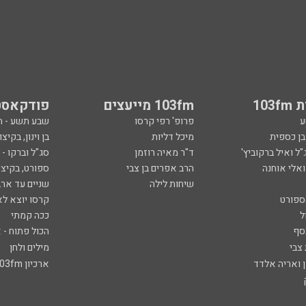
103
103fm מייעצים
פודקאסט
ע
פרופ' רפי קרסו
שבע תשע - 
ובן כספית
מיכל דליות
בן וינון, בקיצו
ל ואיל ברקוביץ'
ד"ר מאיה רוזמן
סג"ל וברקו -
ואלי אוחנה
הרב אפרים בן צבי
ספורט, בקיצו
שיחות לילה
שניים עד ארב
ספורט
קרסו יוצא לא
ל
ככה קמתי
סף
הכול פתוח - א
 צבי
מילים ולחן
ן ואריה אלדד
ארכיון 103fm