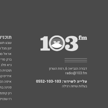
תוכניות fm
שבע תש
ינון מגל 
אראל סג"
ברק סרי 
גיא פלג
דבורה הנביאה 6, רמת השרון
תוכנית ה
radio@103.fm
איריס קו
עלייה לשידור: 0552-103-103
איפה הכ
בעלות שיחה רגילה
פנינה בת
רון קופמ
רז שכניק