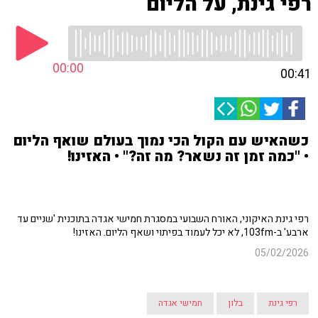
רפי גינת, על הליום
00:00
00:41
כשהאיש עם הקול הכי נמוך בעולם שואף הליום
• "כמה זמן זה נשאר? מה זה?" • האזינו!
רפי גינת האיקוני, האורח השבועי במסגרת חמישי אגדה בתוכנית 'שניים עד
ארבע' ב-103fm, לא יכל לעמוד בפיתוי ושאף הליום. האזינו!
05/02/2026
רפי גינת
בלון
חמישי אגדה