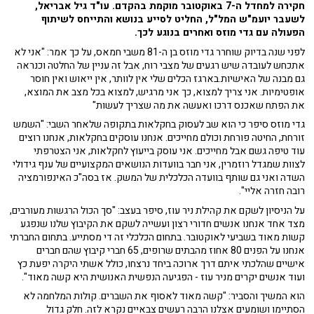
חקירה למחדל ה-7 באוקטובר מוקמת בהקדם. עו"ד גיל אבריאל,
לשעבר יועמ"ש המל"ל, החליט לסייע בנושא והתייחס לשיתוף
הפעולה עם גדי מוזס ואחרים בנוגע לכך.
לפני שנה בדיוק שוחרר גדי מוזס בן ה-81 משבי חמאס, על כך אמר: "אני לא
אתכחש לעובדה שיש רגעים של מצבי רוח, אבל זה עניין של החלטה וכנראה
גם מבנה של האישיות.בארגז הכלים שלי אין לוותר, אין ייאוש ואין חוסר
אופטימיות. אני צריך למצוא, כך אני מרגיש, למצוא בכל מצב את המוצא,
את הפתח שאכנס דרכו ואעשה את מה שצריך לעשות"
גדי מוזס סיפר כי הוא שב לעסוק בחקלאות בתקופה שלאחר השבי: "השמש
זורחת, החיטה פורחת וכולם מחייכים. אנחנו עוסקים בחקלאות, אנחנו רוצים
עוד טיפה גשם אבל מחייכים. אני עוסק בייעוץ לחקלאות, אני הצטרפתי
לצוות שמגדל רוזמרין, אני חבר בוועדות הנושאים המקצועיים של ענף גידולי
השדה ואני גם שותף בוועדה הכלכלית של המשק. אז בסה"כ האינפורמציה
רובה חזרה אליי".
על הניסיון לשקם את קהילת ניר עוז, סיפר בעצב: "סך הכול הרגשות מעורבים,
מצד אחד אנחנו אנשים חדורי רצון ועשייה לשקם את הקיבוץ שלנו שנפגע
קשות מאוד בשביעי לאוקטובר. בתחום הכלכלי זה די מסתייע. בתחום החברתי
אנחנו על הפנים 80 אחוז מהבתים שרופים, 65 חברי קיבוץ שהם חברים
אישיים שהלכתי איתם דרך ארוכה ביחד נרצחו, כולל אשתי היקרה יפעת כץ
ועוד אנשים יקרים מניר עוז - הפגיעה הנפשית האנושית היא קשה מאוד".
הוא המשיך והסביר: "קשה מאוד לאסוף את השברים. קולות המלחמה לא
הסתיימו ושומעים אצלנו הרבה רעשים צבאיים נקרא לזה. חלק גדול