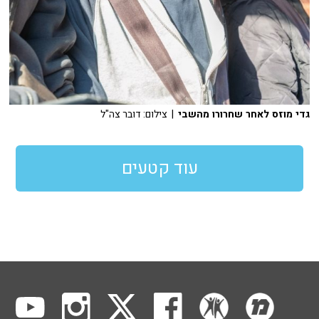
גדי מוזס לאחר שחרורו מהשבי
| צילום: דובר צה"ל
עוד קטעים