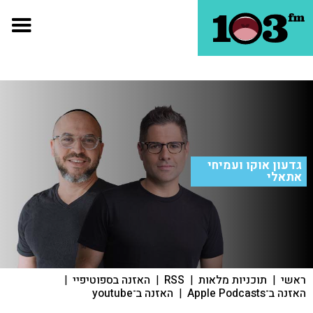
גדעון אוקו ועמיחי
אתאלי
ראשי
|
תוכניות מלאות
|
RSS
|
האזנה בספוטיפיי
|
האזנה ב־Apple Podcasts
|
האזנה ב־youtube