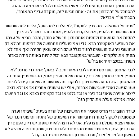
את המסמך ואנחנו קוראים לכל ראשי המפלגות ולכל מי שנמצא בהנהגה
להסתכל על זה לבחון את זה - אתם תגיעו לזה, מוקדם עדיף ממאוחר",
הסביר עו"ד אבריאל.
"ענינו על השאלה - מה צריך לחקור?, לא הלכנו למה שקל, הלכנו למה שחשוב
ומה שחשוב זה להפיק את הלקחים ולהפיק אותם מהר. בשביל זה צריך
למפות את הנושאים ולמפות אותם נכון. מי שלא חוקר, ומהר, מביא על עצמו
את השביעי באוקטובר הבא. גדי ואני פועלים מתחושה של דחיפות, זה לא רק
שתושבי ניר עוז חוששים לחזור בגלל שהם רואים שאין חקירה ואף אחד לא
מפיק את הלקחים - השביעי באוקטובר הבא יכול להיות באותה מידה באזור
השרון, בכוכב יאיר או ביו"ש".
לגבי המסמך שפרסם נתניהו לגבי האחריות ב-7 באוק' אמר גדי מוזס: "לא
מעניין אותי המסמך של ביבי, באמת שלא מעניין אותי, מה שמעניין אותי זה
שהמסמך הזה מראה שיש צורך בלחקור. מה שחשוב זה שיחקרו, יכול להיות
שזו הגישה ואולי יש גישות אחרות, אולי יש טיעונים אחרים אז אני לא רוצה
ליצור אווירה שאני נגד ביבי או נגד גלנט או נגד הקצינים בצבא או נגד מישהו
אחר. אני לא מעלה את הדיון הזה"
שורד השבי גדי מוזס הסביר את החשיבות של ועדה בעיניו: "שיביאו ועדה
שמסוגלת לשקול בקור רוח וביושר את הטיעונים של נתניהו וטיעוני הנגד של
אנשי הצבא שכולם קפצו עליו. אני לא רוצה להיות שופט. יש דיון, העם צריך
את הדיון הזה, האנשים שעפו מהבתים שלהם ונרצחו, שתקום ועדה שהיא לא
הטיעון של צד א' או ב', ועדה שתדון בנושאים ותגיד מה קרה".