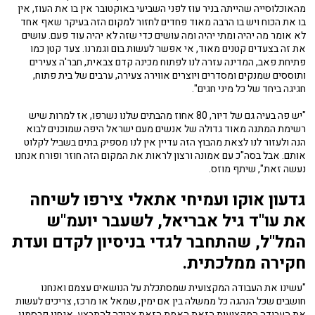
מהאוכלוסייה שהייתה בניר עוז לפני השביעי באוקטובר אין בו את העוז, אין
בו את הכוח ויש בו הרבה מאוד פחדים לחזור למקום הזה בעיקר שאף אחד
לא אומר מה יהיה ומתי יהיה ומה עושים כדי שזה לא יהיה עוד פעם. עושים
את זה בצעדים קטנים מאוד, אי אפשר לעשות בום וגמרנו. צעד קטן כמו
פתיחת פאב, המדינה עזרה לנו לפתוח מכינה קדם צבאית, חבר'ה צעירים
ותוססים שמנקים ומסדרים ויוצרים אווירה צעירה, ערבים של בית פתוח,
חגיגה ביחד של כל מיני חגים".
"יש פה בעיה גם של דיור, 80 אחוז מהבתים שלנו נשרפו, אז למרות שיש
רשימת המתנה מאוד גדולה של אנשים מעם ישראל היפה שמוכנים לבוא
הנה ולעזור לנו לצאת מהבוץ הזה עדיין אין לנו מספיק בתים בשביל לקלוט
אותם. אבל בסה"כ עם אמונה ורצון לראות את המקום הזה חוזר ופורח אנחנו
נעשה זאת", שיתף מוזס.
גדעון אוקו ועמיחי אתאלי צירפו לשיחה
את עו"ד גיל אבריאל, לשעבר יועמ"ש
המל"ל, שהתחבר לגדי בניסיון לקדם ועדת
חקירה ממלכתית.
"עשינו את העבודה המקצועית שמסתכלת על הנושאים עצמם ואנחנו
חושבים שכל הנהגה כל ממשלה בין אם ימין, שמאל או מרכז, צריכים לעשות
את העבודה המקצועית הזאת האמת הזאת צריכה להתבצע, אנחנו פרסמנו