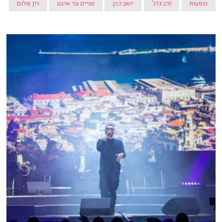
הופעות
נדב גדג'
יואב כהן
שניים עד ארבע
רון שלום