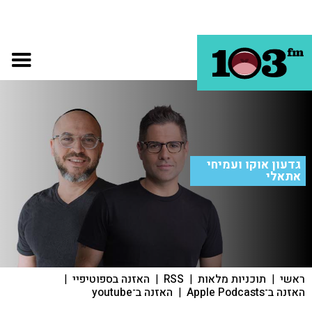
גדעון אוקו ועמיחי
אתאלי
ראשי
|
תוכניות מלאות
|
RSS
|
האזנה בספוטיפיי
|
האזנה ב־Apple Podcasts
|
האזנה ב־youtube