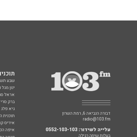
תוכניות fm
שבע תש
ינון מגל 
אראל סג"
ברק סרי 
גיא פלג
דבורה הנביאה 6, רמת השרון
תוכנית ה
radio@103.fm
איריס קו
עלייה לשידור: 0552-103-103
איפה הכ
בעלות שיחה רגילה