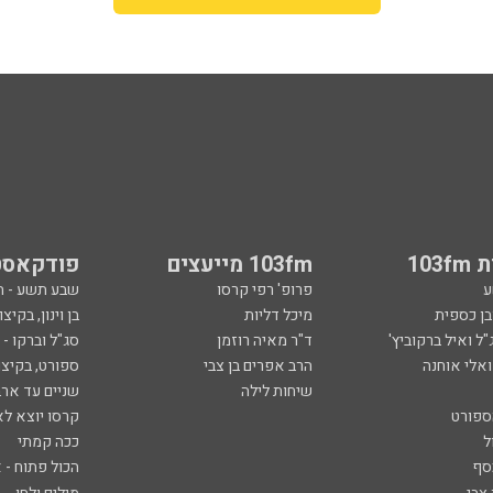
103
103fm מייעצים
פודקאסט
ע
פרופ' רפי קרסו
שבע תשע - 
ובן כספית
מיכל דליות
בן וינון, בקיצו
ל ואיל ברקוביץ'
ד"ר מאיה רוזמן
סג"ל וברקו -
ואלי אוחנה
הרב אפרים בן צבי
ספורט, בקיצו
שיחות לילה
שניים עד ארב
ספורט
קרסו יוצא לא
ל
ככה קמתי
סף
הכול פתוח - א