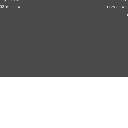
 צבי
מילים ולחן
ן ואריה אלדד
ארכיון 103fm