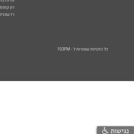
פנינה בת
רון קופמ
רז שכניק
כל הזכויות שמורות ל - 103FM
נגישות