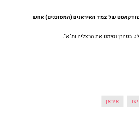
דר פרומו בלעדי מהפודקאסט של צמד האיראנים (המסוכנים) אחש
ט בטהרן וסימנו את הרצליה ות"א".
יפו
איראן