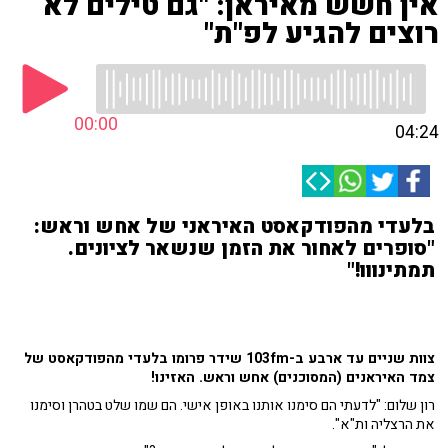
אין חשש מאיראן: "גם טילים לא
רוצים להגיע לפ"ת"
00:00
04:24
בלעדי מהפודקאסט האיראני של אחש וראש:
"סופרים לאחור את הזמן שנשאר לציונים.
תמתינווו!"
צוות שניים עד ארבע ב-103fm שידר פרומו בלעדי מהפודקאסט של
צמד האיראנים (המסוכנים) אחש וראש. האזינו!
רון שלום: "לדעתי הם סימנו אותנו באופן אישי. הם שמו שלט בטהרן וסימנו
את הרצליה ות"א".