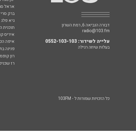
אראל סג"
ברק סרי 
גיא פלג
דבורה הנביאה 6, רמת השרון
תוכנית ה
radio@103.fm
איריס קו
עלייה לשידור: 0552-103-103
איפה הכ
בעלות שיחה רגילה
פנינה בת
רון קופמ
רז שכניק
כל הזכויות שמורות ל - 103FM