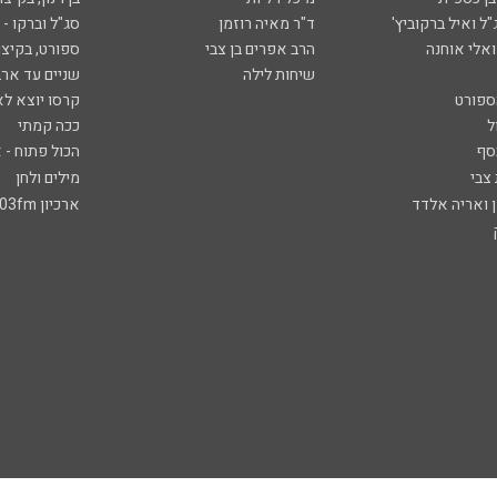
ל ואיל ברקוביץ'
ד"ר מאיה רוזמן
סג"ל וברקו -
ואלי אוחנה
הרב אפרים בן צבי
ספורט, בקיצו
שיחות לילה
שניים עד ארב
ספורט
קרסו יוצא לא
ל
ככה קמתי
סף
הכול פתוח - א
 צבי
מילים ולחן
ן ואריה אלדד
ארכיון 103fm