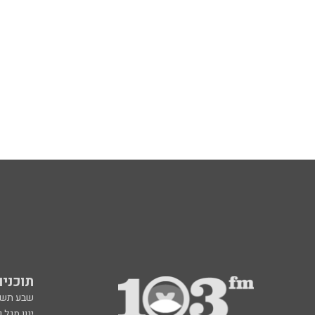
תוכניות fm
שבע תש
ינון מגל 