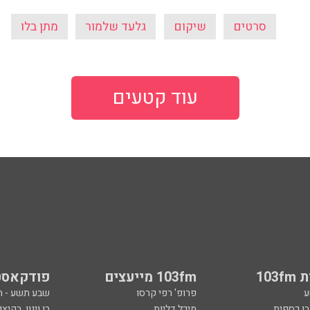
סרטים
שיקום
גלעד שלמור
מתן בלו
עוד קטעים
103
103fm מייעצים
פודקאסט
ע
פרופ' רפי קרסו
שבע תשע - 
ובן כספית
מיכל דליות
בן וינון, בקיצו