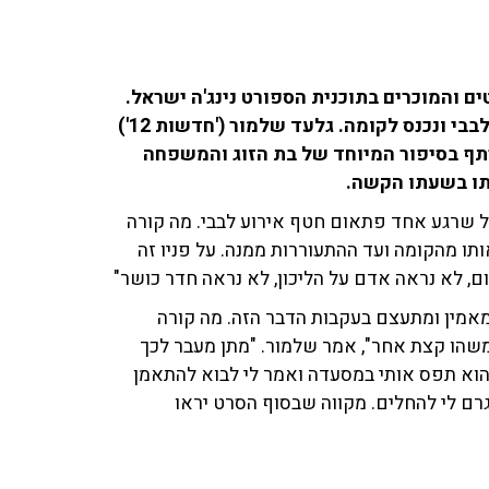
 והמוכרים בתוכנית הספורט נינג'ה ישראל.
יום אחד בלו, בלי סימנים מוקדמים, התמודד עם אירוע לבבי ונכנס לקומה. גלעד שלמור ('חדשות 12')
יתף בסיפור המיוחד של בת הזוג והמשפחה
ותו בשעתו הקשה.
על שרגע אחד פתאום חטף אירוע לבבי. מה קורה
ו מהקומה ועד ההתעוררות ממנה. על פניו זה
 לא נראה אדם על הליכון, לא נראה חדר כושר"
אמין ומתעצם בעקבות הדבר הזה. מה קורה
משהו קצת אחר", אמר שלמור. "מתן מעבר לכך
, הוא תפס אותי במסעדה ואמר לי לבוא להתאמן
גרם לי להחלים. מקווה שבסוף הסרט יראו