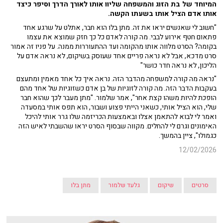
המיוחד של בת הזוג והמשפחה שליוו אותו לאורך הדרך וסיפר כיצד
אותו אדם הציל אותו בשעתו הקשה.
"חשוב לי שאנשים יראו את זה. מתן בלו הוא חבר, אתלט על שרגע אחד
פתאום חטף אירוע לבבי. מה קורה לאדם כל כך חזק שמוצא את עצמו
בקומה? הסרט מלווה אותו מהקומה ועד ההתעוררות ממנה. על פניו זה אמור
סרט מדכא, אבל לא נראה פריים אחד שעוסק בשיקום, לא נראה אדם על
הליכון, לא נראה חדר כושר"
"נראה מה קורה למשפחה מהדבר הזה. נראה איך כל אחד מאמין ומתעצם
בעקבות הדבר הזה. מה קורה לזוגיות של בן אדם כשזוגיות של אחד מהם
הופכת להיות משהו קצת אחר", אמר שלמור. "מתן מעבר לכך שהוא חבר
שלי, הוא הציל אותי, כשאני הייתי פצוע ושבור, הוא תפס אותי במסעדה
ואמר לי לבוא להתאמן אצלו ובאמצעות הכריזמה שלו גרר אותי להיכל
האימונים וגרם לי להחלים. מקווה שבסוף הסרט יראו שהשבתי לאיש הזה
כגמולו", ציין בהמשך.
12/02/2026
סרטים
שיקום
גלעד שלמור
מתן בלו