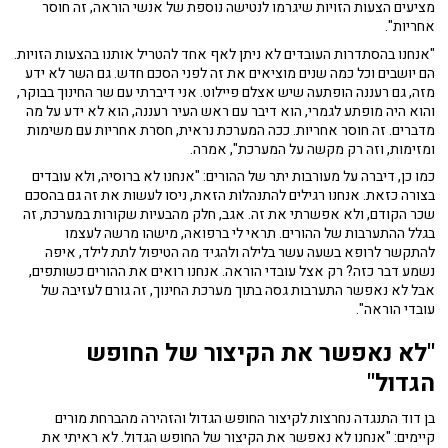
מציעים הצעות הזויות שיגרמו לנטישה נוספת של אנשי הוראה, זה חוסר
אחריות".
"אנחנו בהסתדרות העובדים לא ניתן לאף אחד להטריל אותנו בהצעות הזויות.
הם יושבים וכל כמה שנים מוציאים את זה לפני הסכם חדש. גם השר לא ידע
מזה, גם רעננה הופתעה שיש אצלם פיילוט. אני דיברתי עם שר החינוך בבוקר,
והוא היה מופתע לגמרי, הוא דיבר עם ראש העיר רעננה, הוא לא ידע על מה
מדברים. זה חוסר אחריות. ככה המערכת נראית, חסרת אחריות עם משימות
ומזימות, וזה רק מקשה על המערכת", אמרה.
כמו כן, דיברה על מעורבות יתר של ההורים: "אנחנו לא ברוסיה, ולא עובדים
בצורה כזאת. אנחנו רגילים להתנהלות הזאת, ניסו לעשות את זה גם בהסכם
שכר הקודם, ולא אפשרתי את זה. אגב, חלק מהבעיות שקורות במערכת, זה
בגלל ההתערבות של ההורים. תראי לי ברפואה, מישהו מרשה לעצמו
להתקשר לרופא בשעה עשר בלילה ולהגיד מה הטיפול לתת לילד, איפה
נשמע דבר כזה? רק אצל עובדי הוראה. אנחנו רואים את ההורים כשותפים,
אבל לא נאפשר התערבות גסה בתוך מערכת החינוך, זה גורם לעזיבה של
עובדי הוראה".
"לא נאפשר את הקיצור של החופש
הגדול"
בן דוד התנגדה נחרצות לקיצור החופש הגדול והזהירה מהברחת מורים
קיימים: "אנחנו לא נאפשר את הקיצור של החופש הגדול. לא ראיתי את