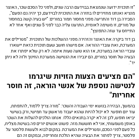
"זו תוכנית ידועה שנמצאת בבוידעם הרבה שנים, ולפני כל הסכם שכר, האוצר
מוציא ואנחנו מחזירים לו בחזרה את התוכנית לבוידעם, כך יהיה גם הפעם",
הסבירה בן דוד והתריעה מפני מחסור חמור במורים: "יש בעיה קשה במחסור
של מורים, זו משימה לאומית, התרענו עליה כבר לפני 5 שנים ואף אחד לא
התייחס עד שזה התפוצץ".
בן דוד ביקרה את האוצר והזהירה מפני ההשלכות של התוכנית: "מטרילים את
המערכת, ואת עובדי ההוראה. אם מישהו חושב שעם תוכנית כזאת יישארו
עובדי הוראה במערכת, אז הוא טועה טעות איומה. לא רק שלא יפתרו את
הבעיה של חוסר במורים, הם יגבירו את הנטישה ממערכת החינוך ולזה לא ניתן
יד".
"הם מציעים הצעות הזויות שיגרמו
לנטישה נוספת של אנשי הוראה, זה חוסר
אחריות"
בהמשך, הבהירה בנושא ימי העבודה והשכר: "מורה צריך ללמוד, להתפתח,
עוד יום חופשי. לא יכול להיות שהוא יעבוד מראשון עד חמישי, ורק בשישי
יביאו חופש, לכן זה לא יקרה בתנאים הללו. אנחנו הולכים להעלות את השכר
באופן משמעותי, אני לא חוששת מזה. פשוט אנשים יורים פה בשיטת מצליח,
כל פעם לפני הסכם, ומטרילים את המערכת. במקום לבוא ולעשות פלסטר על
פלסטר, צריך לפתור את הבעיה שהיא הולכת ומחריפה, ובמקום זה הם