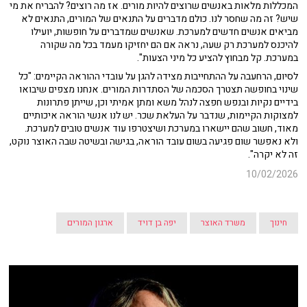
המכללות מלאות באנשים שרוצים להיות מורים. אז מה רוצים? להבריח את מי
שיש? זה מה שחסר לנו. כולם מדברים על התנאים של המורים, התנאים לא
מביאים אנשים חדשים למערכת. שאנשים שמדברים על חופשות, יועילו
להיכנס למערכת רק שעה, נראה אם הם יחזיקו מעמד בכל מה שקורה
במערכת. קל מבחוץ להציע כל מיני הצעות".
לסיום, הרחעבה על ההתחייבות מצידה להגן על עובדי ההוראה הקיימים: "כל
שינוי בחופשה תצטרך הסכמה של הסתדרות המורים. אנחנו מצפים שיבואו
בידיים נקיות ובנפש חפצה לנהל משא ומתן אמיתי וכן, שייתן פתרונות
למצוקות הקיימות, שנדבר על העלאת שכר. יש לנו אנשי הוראה איכותיים
מאוד, חשוב שהם יישארו במערכת ושיצטרפו עוד אנשים טובים למערכת.
ולא נאפשר שום פגיעה בשום עובד הוראה, בגישה ובשיטה שבה האוצר נוקט,
זה לא יקרה".
10/02/2026
חינוך
משרד האוצר
יפה בן דויד
ארגון המורים