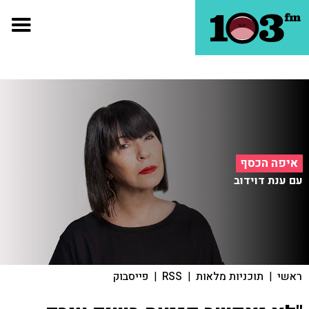
איפה הכסף
עם ענת דוידוב
ראשי
|
תוכניות מלאות
|
RSS
|
פייסבוק