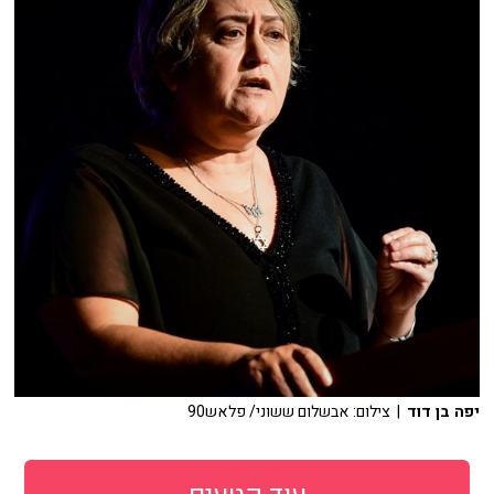
יפה בן דוד
| צילום: אבשלום ששוני/ פלאש90