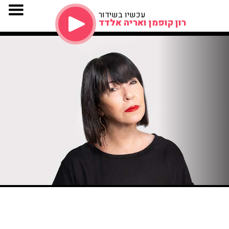
עכשיו בשידור
רון קופמן ואריה אלדד