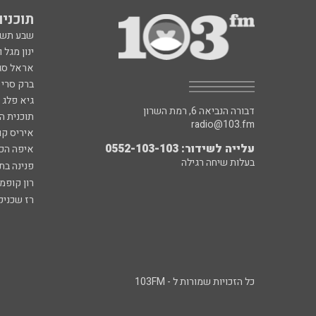
תוכניות fm
שבע תש
ינון מגל 
אראל סג"
ברק סרי 
גיא פלג
דבורה הנביאה 6, רמת השרון
תוכנית ה
radio@103.fm
איריס קו
עלייה לשידור: 0552-103-103
איפה הכ
בעלות שיחה רגילה
פנינה בת
רון קופמ
רז שכניק
כל הזכויות שמורות ל - 103FM