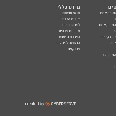
ים
מידע כללי
הפודקאסט
תנאי שימוש
ר
אודות הרדיו
 הפודקאסט
לוח שידורים
ר
מדיניות פרטיות
ע, בקיצור
הצהרת נגישות
כול
הרשמה לניוזלטר
צרו קשר
מנון רגב
created by
CYBER
SERVE