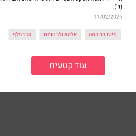
(ד').
11/02/2026
פינת הבורסה
אלטשולר שחם
ארז וילף
עוד קטעים