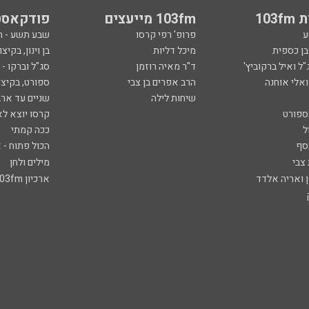
103
103fm מייעצים
פודקאסט
ע
פרופ' רפי קרסו
שבע תשע - 
ובן כספית
מיכל דליות
בן וינון, בקיצו
ל ואיל ברקוביץ'
ד"ר מאיה רוזמן
סג"ל וברקו -
ואלי אוחנה
הרב אפרים בן צבי
ספורט, בקיצו
שיחות לילה
שניים עד ארב
ספורט
קרסו יוצא לא
ל
ככה קמתי
סף
הכול פתוח - א
 צבי
מילים ולחן
ן ואריה אלדד
ארכיון 103fm